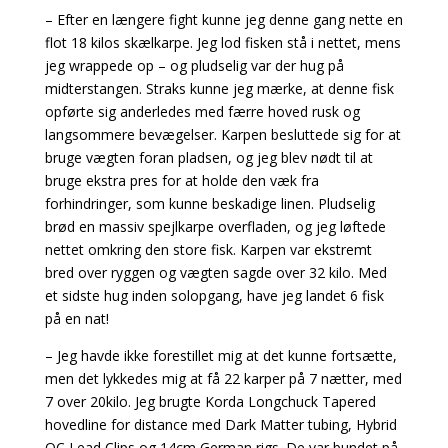
– Efter en længere fight kunne jeg denne gang nette en
flot 18 kilos skælkarpe. Jeg lod fisken stå i nettet, mens
jeg wrappede op – og pludselig var der hug på
midterstangen. Straks kunne jeg mærke, at denne fisk
opførte sig anderledes med færre hoved rusk og
langsommere bevægelser. Karpen besluttede sig for at
bruge vægten foran pladsen, og jeg blev nødt til at
bruge ekstra pres for at holde den væk fra
forhindringer, som kunne beskadige linen. Pludselig
brød en massiv spejlkarpe overfladen, og jeg løftede
nettet omkring den store fisk. Karpen var ekstremt
bred over ryggen og vægten sagde over 32 kilo. Med
et sidste hug inden solopgang, have jeg landet 6 fisk
på en nat!
– Jeg havde ikke forestillet mig at det kunne fortsætte,
men det lykkedes mig at få 22 karper på 7 nætter, med
7 over 20kilo. Jeg brugte Korda Longchuck Tapered
hovedline for distance med Dark Matter tubing, Hybrid
QC Lead Clips og 14cm German rigs. De var bundet på