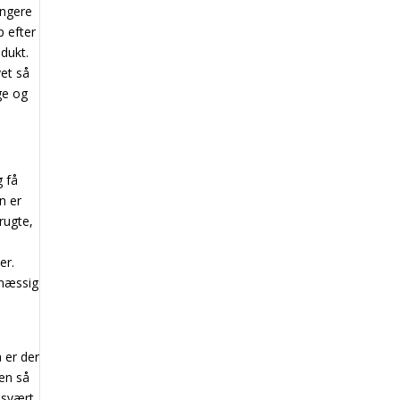
ængere
p efter
odukt.
vet så
ge og
g få
n er
rugte,
er.
smæssig
 er der
gen så
 svært