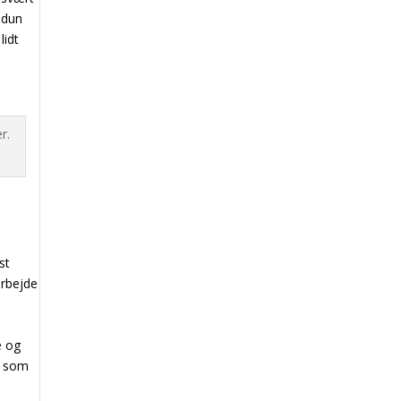
 dun
lidt
st
arbejde
e og
n som