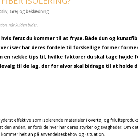
 FIBER ISOLERING?
tsliv
,
Grej og beklædning
ation, når kulden bider.
 hvis først du kommer til at fryse. Både dun og kunstfib
ver især har deres fordele til forskellige former former
en en række tips til, hvilke faktorer du skal tage højde f
alg til de lag, der for alvor skal bidrage til at holde d
 yderst effektive som isolerende materialer i overtøj og friluftsprodukt
et den anden, er fordi de hver har deres styrker og svagheder. Om det
ng. kommer helt an på anvendelsesbehov og -situation.