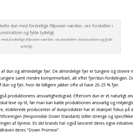
med forskellige fillpower-værdier, ses forskellen i konstruktion og fylde
tydeligt.
af dun og almindelige fjer. De almindelige fjer er tungere og stivere
 tungere samt mindre komprimerbart, alt efter fjer/dun-fordelingen. D
dun og fjer, hvor de billigere jakker ofte vil have 20-25 % fjer.
så produktionens ansvarlighedsgrad. Eftersom dun er et naturligt
an
al leve op til, før man kan kalde produktionen ansvarlig og miljørigti
rre, etablerede producenter af dunprodukter har et skærpet fokus på a
ificeringen (Responsible Down Standard) stiller strenge og specifikke
ngen af dyrene. En del brands har også lanceret deres egne initiativer,
ällräven deres ”Down Promise”.