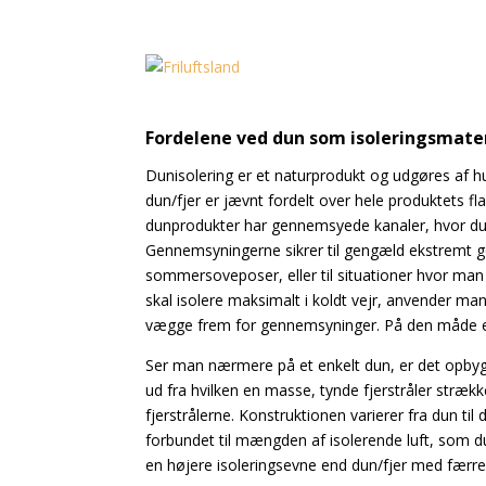
Fordelene ved dun som isoleringsmate
Dunisolering er et naturprodukt og udgøres af hu
dun/fjer er jævnt fordelt over hele produktets fl
dunprodukter har gennemsyede kanaler, hvor dune
Gennemsyningerne sikrer til gengæld ekstremt go
sommersoveposer, eller til situationer hvor ma
skal isolere maksimalt i koldt vejr, anvender ma
vægge frem for gennemsyninger. På den måde el
Ser man nærmere på et enkelt dun, er det opbyg
ud fra hvilken en masse, tynde fjerstråler strække
fjerstrålerne. Konstruktionen varierer fra dun til
forbundet til mængden af isolerende luft, som d
en højere isoleringsevne end dun/fjer med færre o