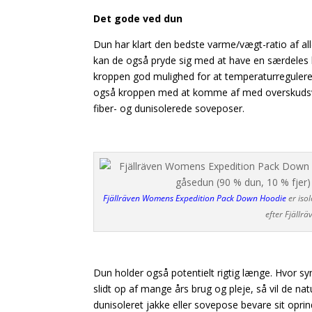
Det gode ved dun
Dun har klart den bedste varme/vægt-ratio af all
kan de også pryde sig med at have en særdeles h
kroppen god mulighed for at temperaturregulere
også kroppen med at komme af med overskudsva
fiber- og dunisolerede soveposer.
Fjällräven Womens Expedition Pack Down Hoodie
er iso
efter Fjällr
Dun holder også potentielt rigtig længe. Hvor syn
slidt op af mange års brug og pleje, så vil de n
dunisoleret jakke eller sovepose bevare sit oprin