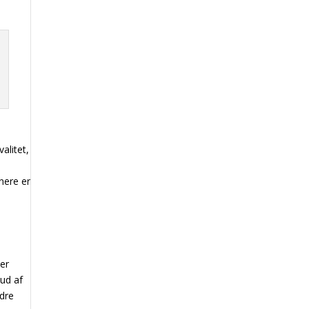
alitet,
nere er
er
bud af
ndre