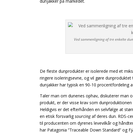
dunjakker på markedet.
Ved sammenligning af tre enkelte dun 
De fleste dunprodukter er isolerede med et miks 
ringere isoleringsevne, og vil gøre dunproduktet
dunjakker har typisk en 90-10 procentfordeling af 
Taler man om dunenes ophav, diskuterer man og
produkt, er der visse krav som dunproduktionen sk
Heldigvis er det efterhånden en selvfølge at stø
en etisk forsvarlig
sourcing
af deres dun. RDS-cert
til producenten om dyrenes levevilkår og håndteri
har Patagonia ”Traceable Down Standard” og Fj