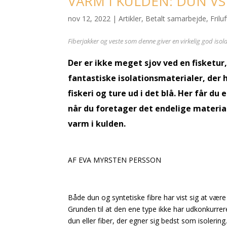
VARM I KULDEN: DUN VS
nov 12, 2022
|
Artikler
,
Betalt samarbejde
,
Friluf
Fiberjakker og veste som denne giver en virkelig god isol
Der er ikke meget sjov ved en fisketur,
fantastiske isolationsmaterialer, der h
fiskeri og ture ud i det blå. Her får du 
når du foretager det endelige materialev
varm i kulden.
AF EVA MYRSTEN PERSSON
Både dun og syntetiske fibre har vist sig at være
Grunden til at den ene type ikke har udkonkurrer
dun eller fiber, der egner sig bedst som isoleri