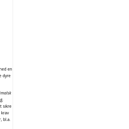
 med en
e dyre
imalsk
g.
t sikre
 krav
 bl.a.