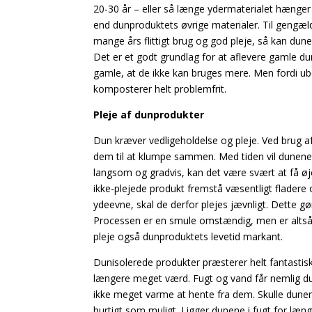
20-30 år – eller så længe ydermaterialet hænge
end dunproduktets øvrige materialer. Til gengæl
mange års flittigt brug og god pleje, så kan dun
Det er et godt grundlag for at aflevere gamle d
gamle, at de ikke kan bruges mere. Men fordi ub
komposterer helt problemfrit.
Pleje af dunprodukter
Dun kræver vedligeholdelse og pleje. Ved brug af
dem til at klumpe sammen. Med tiden vil dunene
langsom og gradvis, kan det være svært at få øj
ikke-plejede produkt fremstå væsentligt fladere
ydeevne, skal de derfor plejes jævnligt. Dette g
Processen er en smule omstændig, men er altså
pleje også dunproduktets levetid markant.
Dunisolerede produkter præsterer helt fantastisk
længere meget værd. Fugt og vand får nemlig dune
ikke meget varme at hente fra dem. Skulle dunene
hurtigt som muligt. Ligger dunene i fugt for læn