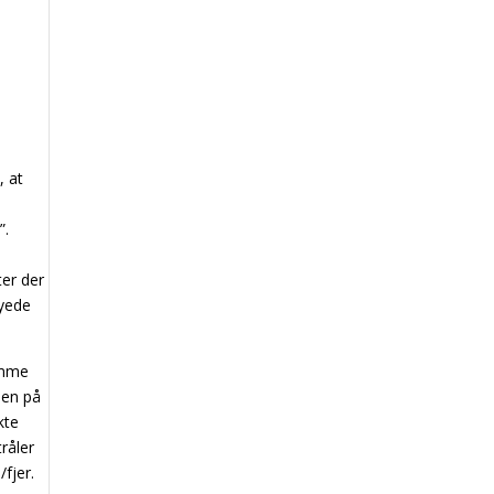
, at
”.
er der
syede
amme
men på
kte
råler
fjer.