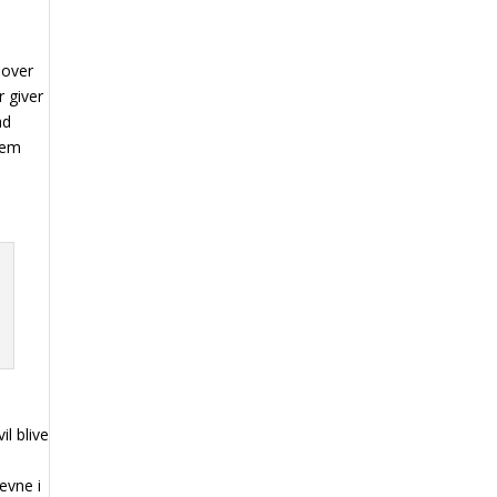
dover
 giver
ad
lem
il blive
evne i