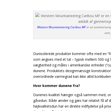
Western Mountaineering Caribou MF
er en sommersovepo
som 
Dunisolerede produkter kommer ofte med en ”fillp
som angives med et tal – typisk mellem 500 og 9
vægtenhed og måles i amerikanske enheder (”cubic 
dunene. Produktets designmæssige konstruktion 
overordnede varmegrad kan ikke altid konkludere
Hvor kommer dunene fra?
Dunenes kvalitet hænger også sammen med, om d
gåsedun. Både ænder og gæs har relativt få af d
højkvalitetsdun har en direkte indflydelse på pr