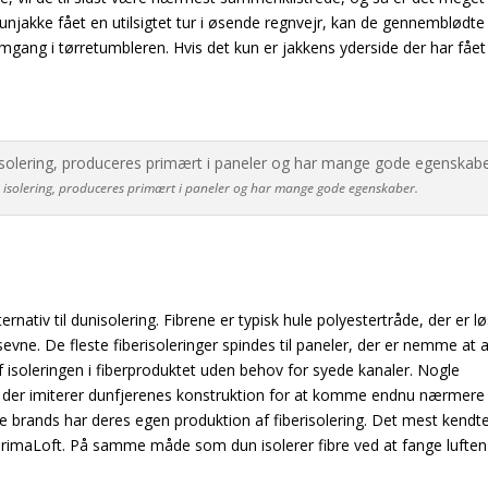
dunjakke fået en utilsigtet tur i øsende regnvejr, kan de gennemblødte
gang i tørretumbleren. Hvis det kun er jakkens yderside der har fået 
e isolering, produceres primært i paneler og har mange gode egenskaber.
ernativ til dunisolering. Fibrene er typisk hule polyestertråde, der er lø
sevne. De fleste fiberisoleringer spindes til paneler, der er nemme at 
 isoleringen i fiberproduktet uden behov for syede kanaler. Nogle
ng der imiterer dunfjerenes konstruktion for at komme endnu nærmere
 brands har deres egen produktion af fiberisolering. Det mest kendt
 PrimaLoft. På samme måde som dun isolerer fibre ved at fange lufte