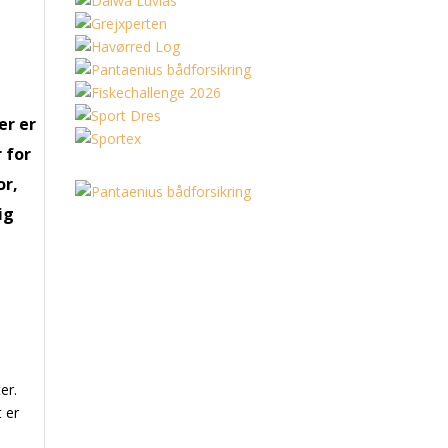
er er
 for
or,
ig
er.
 er