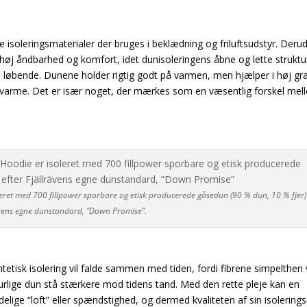
e isoleringsmaterialer der bruges i beklædning og friluftsudstyr. Deru
øj åndbarhed og komfort, idet dunisoleringens åbne og lette struktur
 løbende. Dunene holder rigtig godt på varmen, men hjælper i høj gr
rme. Det er især noget, der mærkes som en væsentlig forskel mel
leret med 700 fillpower sporbare og etisk producerede gåsedun (90 % dun, 10 % fjer)
ävens egne dunstandard, ”Down Promise”.
tetisk isolering vil falde sammen med tiden, fordi fibrene simpelthen v
aturlige dun stå stærkere mod tidens tand. Med den rette pleje kan en
delige “loft” eller spændstighed, og dermed kvaliteten af sin isolerings