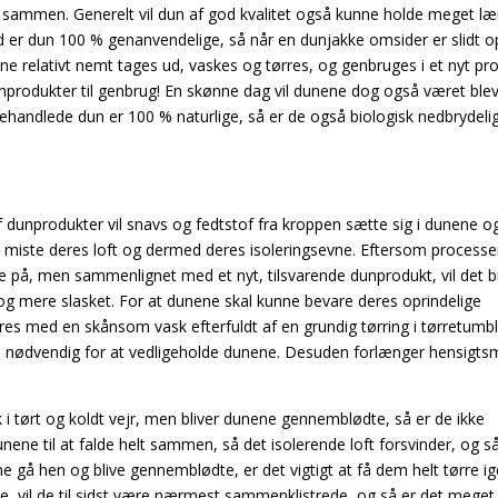
r sammen. Generelt vil dun af god kvalitet også kunne holde meget l
d er dun 100 % genanvendelige, så når en dunjakke omsider er slidt o
ene relativt nemt tages ud, vaskes og tørres, og genbruges i et nyt pr
unprodukter til genbrug! En skønne dag vil dunene dog også været ble
ehandlede dun er 100 % naturlige, så er de også biologisk nedbrydeli
 dunprodukter vil snavs og fedtstof fra kroppen sætte sig i dunene o
 miste deres loft og dermed deres isoleringsevne. Eftersom processe
e på, men sammenlignet med et nyt, tilsvarende dunprodukt, vil det b
 og mere slasket. For at dunene skal kunne bevare deres oprindelige
øres med en skånsom vask efterfuldt af en grundig tørring i tørretumbl
 nødvendig for at vedligeholde dunene. Desuden forlænger hensigt
 i tørt og koldt vejr, men bliver dunene gennemblødte, så er de ikke
ne til at falde helt sammen, så det isolerende loft forsvinder, og så
 gå hen og blive gennemblødte, er det vigtigt at få dem helt tørre i
ge, vil de til sidst være nærmest sammenklistrede, og så er det meget