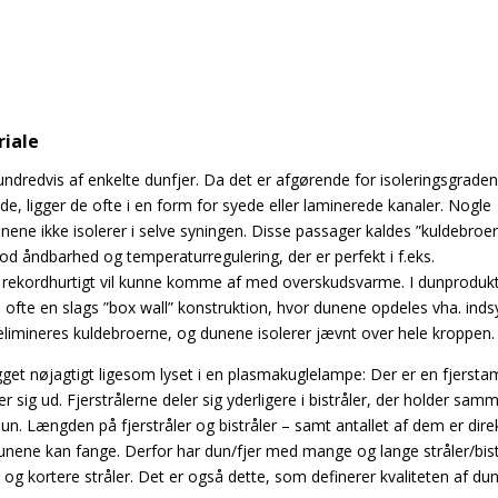
riale
ndredvis af enkelte dunfjer. Da det er afgørende for isoleringsgraden
ade, ligger de ofte i en form for syede eller laminerede kanaler. Nogle
ne ikke isolerer i selve syningen. Disse passager kaldes ”kuldebroer
d åndbarhed og temperaturregulering, der er perfekt i f.eks.
n rekordhurtigt vil kunne komme af med overskudsvarme. I dunprodukt
n ofte en slags ”box wall” konstruktion, hvor dunene opdeles vha. ind
imineres kuldebroerne, og dunene isolerer jævnt over hele kroppen.
get nøjagtigt ligesom lyset i en plasmakuglelampe: Der er en fjerst
r sig ud. Fjerstrålerne deler sig yderligere i bistråler, der holder sam
 dun. Længden på fjerstråler og bistråler – samt antallet af dem er dire
unene kan fange. Derfor har dun/fjer med mange og lange stråler/bist
g kortere stråler. Det er også dette, som definerer kvaliteten af dun/