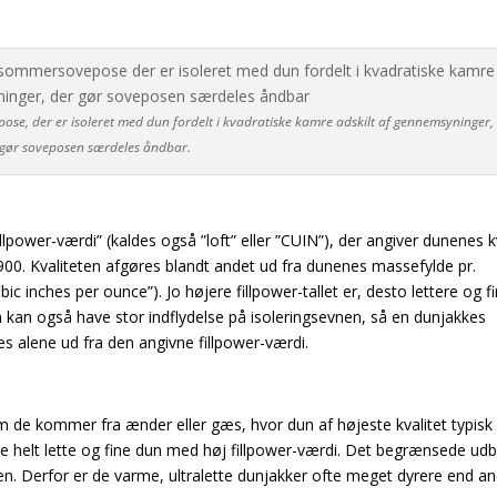
se, der er isoleret med dun fordelt i kvadratiske kamre adskilt af gennemsyninger,
gør soveposen særdeles åndbar.
ower-værdi” (kaldes også ”loft” eller ”CUIN”), der angiver dunenes kv
00. Kvaliteten afgøres blandt andet ud fra dunenes massefylde pr.
inches per ounce”). Jo højere fillpower-tallet er, desto lettere og fi
kan også have stor indflydelse på isoleringsevnen, så en dunjakkes
s alene ud fra den angivne fillpower-værdi.
e kommer fra ænder eller gæs, hvor dun af højeste kvalitet typisk 
e helt lette og fine dun med høj fillpower-værdi. Det begrænsede ud
isen. Derfor er de varme, ultralette dunjakker ofte meget dyrere end a