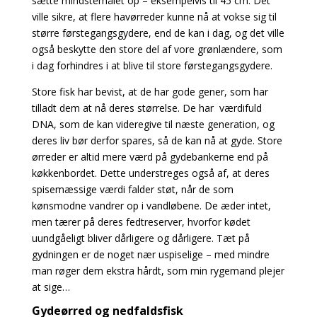
sætte mindstemålet op – eksempelvis til 45 cm. Det
ville sikre, at flere havørreder kunne nå at vokse sig til
større førstegangsgydere, end de kan i dag, og det ville
også beskytte den store del af vore grønlændere, som
i dag forhindres i at blive til store førstegangsgydere.
Store fisk har bevist, at de har gode gener, som har
tilladt dem at nå deres størrelse. De har værdifuld
DNA, som de kan videregive til næste generation, og
deres liv bør derfor spares, så de kan nå at gyde. Store
ørreder er altid mere værd på gydebankerne end på
køkkenbordet. Dette understreges også af, at deres
spisemæssige værdi falder støt, når de som
kønsmodne vandrer op i vandløbene. De æder intet,
men tærer på deres fedtreserver, hvorfor kødet
uundgåeligt bliver dårligere og dårligere. Tæt på
gydningen er de noget nær uspiselige – med mindre
man røger dem ekstra hårdt, som min rygemand plejer
at sige…
Gydeørred og nedfaldsfisk