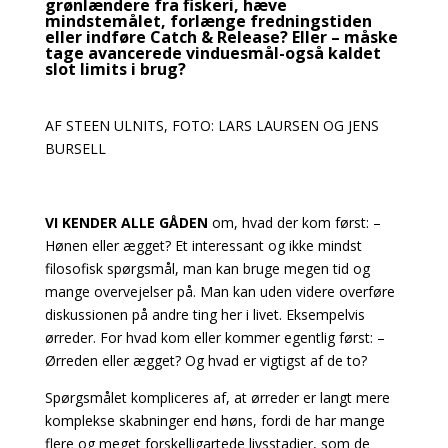
grønlændere fra fiskeri, hæve
mindstemålet, forlænge fredningstiden
eller indføre Catch & Release? Eller – måske
tage avancerede vinduesmål-også kaldet
slot limits i brug?
AF STEEN ULNITS, FOTO: LARS LAURSEN OG JENS
BURSELL
VI KENDER ALLE GÅDEN
om, hvad der kom først: –
Hønen eller ægget? Et interessant og ikke mindst
filosofisk spørgsmål, man kan bruge megen tid og
mange overvejelser på.
Man kan uden videre overføre
diskussionen på andre ting her i livet. Eksempelvis
ørreder. For
hvad kom eller kommer egentlig først: –
Ørreden eller ægget? Og hvad er vigtigst af de to?
Spørgsmålet kompliceres af, at ørreder er langt mere
komplekse skabninger end høns, fordi de har
mange
flere og meget forskelligartede livsstadier, som de