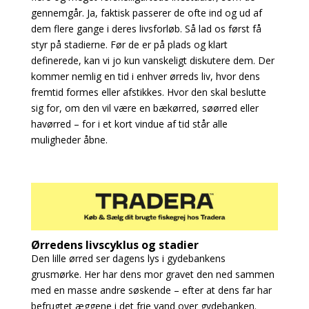
gennemgår. Ja, faktisk passerer de
ofte ind og ud af
dem flere gange i deres livsforløb. Så lad os først få
styr på stadierne. Før de er på plads og klart
definerede, kan vi jo kun vanskeligt diskutere dem. Der
kommer nemlig en tid i enhver ørreds liv, hvor dens
fremtid formes eller afstikkes. Hvor den skal beslutte
sig for, om den vil være en bækørred, søørred eller
havørred – for i et kort vindue af tid står alle
muligheder
åbne.
Ørredens livscyklus og stadier
Den lille ørred ser dagens lys i gydebankens
grusmørke. Her har dens mor gravet den ned sammen
med en masse andre søskende – efter at dens far har
befrugtet æggene i det frie vand over gydebanken.