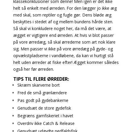
klassekonklusioner som denne! Men igen er det ikke
helt så enkelt med ørreden. For den lægger jo ikke æg
med skal, som reptiler og fugle gør. Dens bløde æg
beskyttes i stedet af og mellem bundens hårde sten.
Så skal vi konkludere noget her, da må det være, at
ægget er vigtigere end ørreden. At hvis vi blot passer
på vore ørredæg, så skal ørrederne som art nok klare
sig. Men passer vi ikke på vore ørredæg på gyde- og
opvækstpladserne i vandløbene, da kan vi hurtigt stå
helt uden ørreder at fiske efter! Ægget kommer således
også her før ørreden.
TIPS TIL FLERE ØRREDER:
Skræm skarverne bort
Fred de små grønlændere
Pas godt på gydebankerne
Genudsæt de store gydefisk
Begræns garnfiskeriet i havet
Overdriv ikke Catch & Release
Genudsæt udgydte nedfaldsfisk