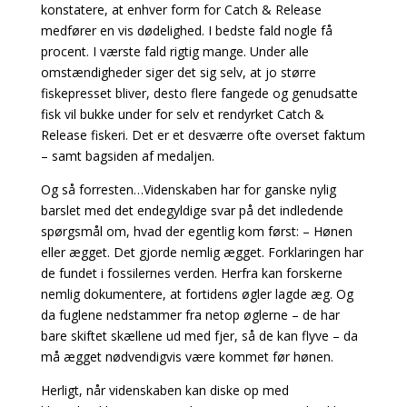
konstatere, at enhver form for Catch & Release
medfører en vis dødelighed. I bedste fald nogle få
procent. I værste fald rigtig mange. Under alle
omstændigheder siger det sig selv, at jo større
fiskepresset bliver, desto flere fangede og genudsatte
fisk vil bukke under for selv et rendyrket Catch &
Release fiskeri. Det er et desværre ofte overset faktum
– samt bagsiden af medaljen.
Og så forresten…Videnskaben har for ganske nylig
barslet med det endegyldige svar på det indledende
spørgsmål om, hvad der egentlig kom først: – Hønen
eller ægget. Det gjorde nemlig ægget. Forklaringen har
de fundet i fossilernes verden. Herfra kan forskerne
nemlig dokumentere, at fortidens øgler lagde æg. Og
da fuglene nedstammer fra netop øglerne – de har
bare skiftet skællene ud med fjer, så de kan flyve – da
må ægget nødvendigvis være kommet før hønen.
Herligt, når videnskaben kan diske op med