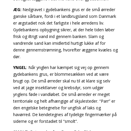
ÆG:
Nedgravet i gydebankens grus er de små ørreder
ganske sårbare, fordi i et landbrugsland som
Danmark
er ægstadiet nok det farligste i hele ørredens liv.
Gydebankens opbygning sikrer, at
der hele tiden løber
frisk og iltrigt vand ind gennem banken. Slam og
vandrende sand kan imidlertid hurtigt lukke af for
denne gennemstrømning, hvorefter æggene kvæles og
dør.
YNGEL
: Når ynglen har kæmpet sig vej op gennem
gydebankens grus, er blommesækken ved at være
brugt op. De små ørreder skal nu til at klare sig selv
ved at jage insektlarver og krebsdyr, som udgør
ynglens føde i vandløbet. De små ørreder er meget
territoriale og helt afhængige af skjulesteder. “Parr” er
den engelske betegnelse for ungfisk af laks og
havørred. De kendetegnes af tydelige fingermærker på
siderne og er forstadiet til “smolt”.