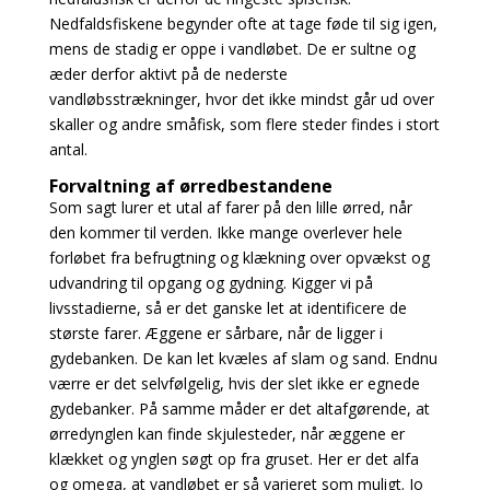
Nedfaldsfiskene begynder ofte at tage føde til sig igen,
mens de stadig er oppe i vandløbet. De er sultne og
æder derfor aktivt på de nederste
vandløbsstrækninger, hvor det ikke mindst går ud over
skaller og andre småfisk, som flere steder findes i stort
antal.
Forvaltning af ørredbestandene
Som sagt lurer et utal af farer på den lille ørred, når
den kommer til verden. Ikke mange overlever hele
forløbet fra befrugtning og klækning over opvækst og
udvandring til opgang og gydning. Kigger vi på
livsstadierne, så er det ganske let at identificere de
største farer. Æggene er sårbare, når de ligger i
gydebanken. De kan let kvæles af slam og sand. Endnu
værre er det selvfølgelig, hvis der slet ikke er egnede
gydebanker. På samme måder er det altafgørende, at
ørredynglen kan finde skjulesteder, når æggene er
klækket og ynglen søgt op fra gruset. Her er det alfa
og omega, at vandløbet er så varieret som muligt. Jo