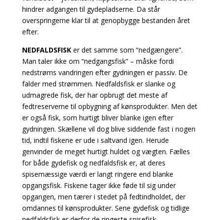
hindrer adgangen til gydepladserne. Da står
overspringerne klar til at genopbygge bestanden året
efter.
NEDFALDSFISK
er det samme som “nedgængere”.
Man taler ikke om “nedgangsfisk” – måske fordi
nedstrøms vandringen efter gydningen er passiv. De
falder med strømmen. Nedfaldsfisk er slanke og
udmagrede fisk, der har opbrugt det meste af
fedtreserverne til opbygning af kønsprodukter. Men det
er også fisk, som hurtigt bliver blanke igen efter
gydningen. Skællene vil dog blive siddende fast i nogen
tid, indtil fiskene er ude i saltvand igen. Herude
genvinder de meget hurtigt huldet og vægten. Fælles
for både gydefisk og nedfaldsfisk er, at deres
spisemæssige værdi er langt ringere end blanke
opgangsfisk. Fiskene tager ikke føde til sig under
opgangen, men tærer i stedet på fedtindholdet, der
omdannes til kønsprodukter. Sene gydefisk og tidlige
nedfaldsfisk er derfor de ringeste spisefisk.