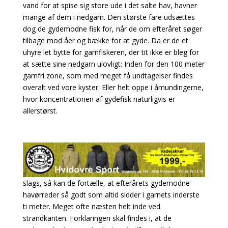
vand for at spise sig store ude i det salte hav, havner
mange af dem i nedgarn. Den største fare udsættes
dog de gydemodne fisk for, når de om efteråret søger
tilbage mod åer og bække for at gyde. Da er de et
uhyre let bytte for garnfiskeren, der tit ikke er bleg for
at sætte sine nedgarn ulovligt: Inden for den 100 meter
garnfri zone, som med meget få undtagelser findes
overalt ved vore kyster. Eller helt oppe i åmundingerne,
hvor koncentrationen af gydefisk naturligvis er
allerstørst.
Taler man med garnfiskere af den lyssky og sorte
slags, så kan de fortælle, at efterårets gydemodne
havørreder så godt som altid sidder i garnets inderste
ti meter. Meget ofte næsten helt inde ved
strandkanten. Forklaringen skal findes i, at de