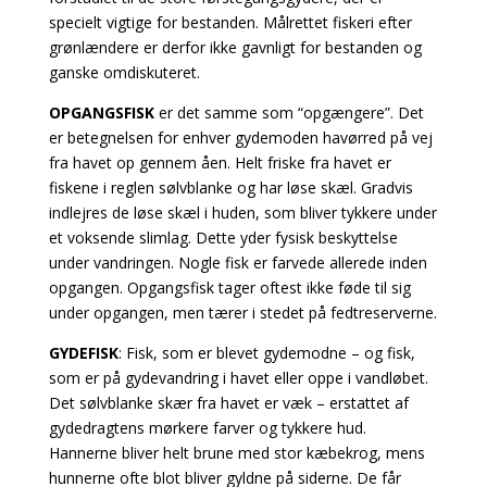
specielt vigtige for bestanden. Målrettet fiskeri efter
grønlændere er derfor ikke gavnligt for bestanden og
ganske omdiskuteret.
OPGANGSFISK
er det samme som “opgængere”. Det
er betegnelsen for enhver gydemoden havørred på vej
fra havet op gennem åen. Helt friske fra havet er
fiskene i reglen sølvblanke og har løse skæl. Gradvis
indlejres de løse skæl i huden, som bliver tykkere under
et voksende slimlag. Dette yder fysisk beskyttelse
under vandringen.
Nogle fisk er farvede allerede inden
opgangen. Opgangsfisk tager oftest ikke føde til sig
under
opgangen, men tærer i stedet på fedtreserverne.
GYDEFISK
: Fisk, som er blevet gydemodne – og fisk,
som er på gydevandring i havet eller oppe i vandløbet.
Det sølvblanke skær fra havet er væk – erstattet af
gydedragtens mørkere farver og tykkere hud.
Hannerne bliver helt brune med stor kæbekrog, mens
hunnerne ofte blot bliver gyldne på siderne. De får