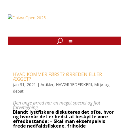
HVAD KOMMER FØRST? ØRREDEN ELLER
ÆGGET?
jan 31, 2021
|
Artikler
,
HAVØRREDFISKERI
,
Miljø og
debat
Den unge ørred har en meget speciel og flot
farvetegning.
Blandt lystfiskere diskuteres det ofte, hvor
og hvornår det er bedst at beskytte vore
ørredbestande: – Skal man eksempelvis
frede nedfaldsfiskene, friholde