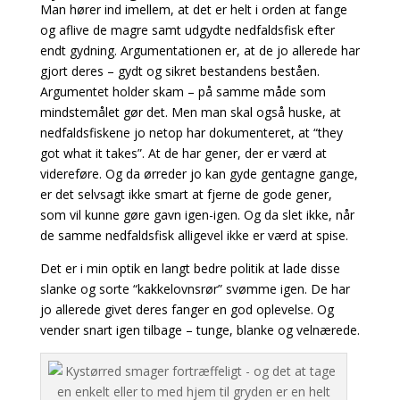
Man hører ind imellem, at det er helt i orden at fange
og aflive de magre samt udgydte nedfaldsfisk efter
endt gydning. Argumentationen er, at de jo allerede har
gjort deres – gydt og sikret bestandens beståen.
Argumentet holder skam – på samme måde som
mindstemålet gør det. Men man skal også huske, at
nedfaldsfiskene jo netop har dokumenteret, at “they
got what it takes”. At de har gener, der er værd at
videreføre. Og da ørreder jo kan gyde gentagne gange,
er det selvsagt ikke smart at fjerne de gode gener,
som vil kunne gøre gavn igen-igen. Og da slet ikke, når
de samme nedfaldsfisk alligevel ikke er værd at spise.
Det er i min optik en langt bedre politik at lade disse
slanke og sorte “kakkelovnsrør” svømme igen. De har
jo allerede givet deres fanger en god oplevelse. Og
vender snart igen tilbage – tunge, blanke og velnærede.