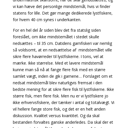
vi kan hæve det personlige mindstemål, hvis vi finder
statens for lille. Det gør mange dedikerede lystfiskere,
for hvem 40 cm synes i underkanten.
For en hel del år siden blev det fra statslig siden
foreslået, om ikke mindstemålet i stedet skulle
nedsættes – til 35 cm. Datidens garnfiskeri var nemlig
så voldsomt, at en nedsættelse af mindstemålet ville
sikre flere havørreder til lystfiskerne. I tons, vel at
mærke. Ikke størrelse. Med et lavere mindstemål
kunne man så nå at fange flere fisk med en større
samlet vægt, inden de gik i garnene… Forslaget om et
nedsat mindstemål blev naturligvis fremsat i den
bedste mening for at sikre flere fisk til lystfiskerne. Ikke
større fisk, men flere fisk. Men nu er vi lystfiskere jo
ikke erhvervsfiskere, der tænker i antal og totalvægt. Vi
vil hellere fange store fisk, og det er en helt anden
diskussion. Kvalitet versus kvantitet. Og da skal
bestanden forvaltes ganske anderledes. Da skal der et