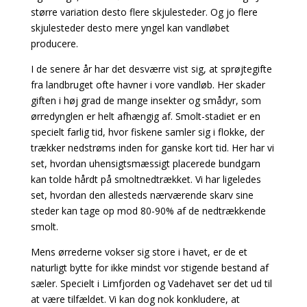
større variation desto flere skjulesteder. Og jo flere
skjulesteder desto mere yngel kan vandløbet
producere.
I de senere år har det desværre vist sig, at sprøjtegifte
fra landbruget ofte havner i vore vandløb. Her skader
giften i høj grad de mange insekter og smådyr, som
ørredynglen er helt afhængig af. Smolt-stadiet er en
specielt farlig tid, hvor fiskene samler sig i flokke, der
trækker nedstrøms inden for ganske kort tid. Her har vi
set, hvordan uhensigtsmæssigt placerede bundgarn
kan tolde hårdt på smoltnedtrækket. Vi har ligeledes
set, hvordan den allesteds nærværende skarv sine
steder kan tage op mod 80-90% af de nedtrækkende
smolt.
Mens ørrederne vokser sig store i havet, er de et
naturligt bytte for ikke mindst vor stigende bestand af
sæler. Specielt i Limfjorden og Vadehavet ser det ud til
at være tilfældet. Vi kan dog nok konkludere, at