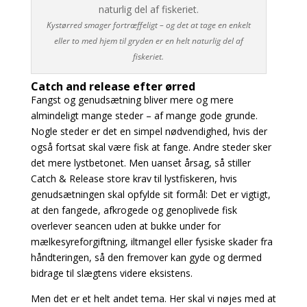
Kystørred smager fortræffeligt – og det at tage en enkelt
eller to med hjem til gryden er en helt naturlig del af
fiskeriet.
Catch and release efter ørred
Fangst og genudsætning bliver mere og mere
almindeligt mange steder – af mange gode grunde.
Nogle steder er det en simpel nødvendighed, hvis der
også fortsat skal være fisk at fange. Andre steder sker
det mere lystbetonet. Men uanset årsag, så stiller
Catch & Release store krav til lystfiskeren, hvis
genudsætningen skal opfylde sit formål: Det er vigtigt,
at den fangede, afkrogede og genoplivede fisk
overlever seancen uden at bukke under for
mælkesyreforgiftning, iltmangel eller fysiske skader fra
håndteringen, så den fremover kan gyde og dermed
bidrage til slægtens videre eksistens.
Men det er et helt andet tema. Her skal vi nøjes med at