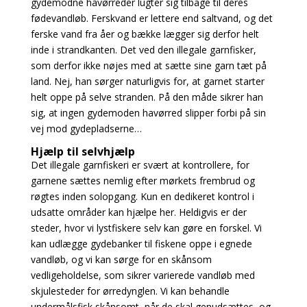
gydemodne havørreder lugter sig tilbage til deres
fødevandløb. Ferskvand er lettere end saltvand, og det
ferske vand fra åer og bække lægger sig derfor helt
inde i strandkanten. Det ved den illegale garnfisker,
som derfor ikke nøjes med at sætte sine garn tæt på
land. Nej, han sørger naturligvis for, at garnet starter
helt oppe på selve stranden. På den måde sikrer han
sig, at ingen gydemoden havørred slipper forbi på sin
vej mod gydepladserne…
Hjælp til selvhjælp
Det illegale garnfiskeri er svært at kontrollere, for
garnene sættes nemlig efter mørkets frembrud og
røgtes inden solopgang. Kun en dedikeret kontrol i
udsatte områder kan hjælpe her. Heldigvis er der
steder, hvor vi lystfiskere selv kan gøre en forskel. Vi
kan udlægge gydebanker til fiskene oppe i egnede
vandløb, og vi kan sørge for en skånsom
vedligeholdelse, som sikrer varierede vandløb med
skjulesteder for ørredynglen. Vi kan behandle
undermålsfisk skånsomt, når de skal genudsættes, og