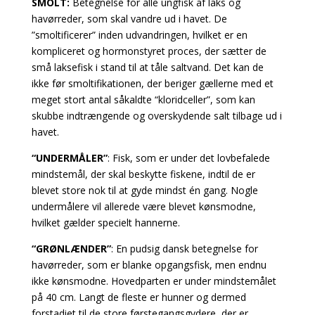
SMOLT:
Betegnelse for alle ungfisk af laks og
havørreder, som skal vandre ud i havet. De
”smoltificerer” inden udvandringen, hvilket er en
kompliceret og hormonstyret proces, der sætter de
små laksefisk i stand til at tåle saltvand. Det kan de
ikke før smoltifikationen, der beriger gællerne med et
meget stort antal såkaldte “kloridceller”, som kan
skubbe indtrængende
og overskydende salt tilbage ud i
havet.
“UNDERMÅLER”
: Fisk, som er under det lovbefalede
mindstemål, der skal beskytte fiskene, indtil
de er
blevet store nok til at gyde mindst én gang. Nogle
undermålere vil allerede være blevet kønsmodne,
hvilket gælder specielt hannerne.
“GRØNLÆNDER”
: En pudsig dansk betegnelse for
havørreder, som er blanke opgangsfisk, men endnu
ikke kønsmodne. Hovedparten er under mindstemålet
på 40 cm. Langt de fleste er hunner og dermed
forstadiet til de store førstegangsgydere, der er