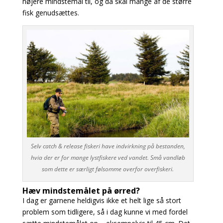
højere mindstemål til, og da skal mange af de større
fisk genudsættes.
Selv catch & release fiskeri have indvirkning på bestanden,
hvia der er for mange lystfiskere ved vandet. Små vandløb
som dette er særligt følsomme overfor overfiskeri.
Hæv mindstemålet på ørred?
I dag er garnene heldigvis ikke et helt lige så stort
problem som tidligere, så i dag kunne vi med fordel