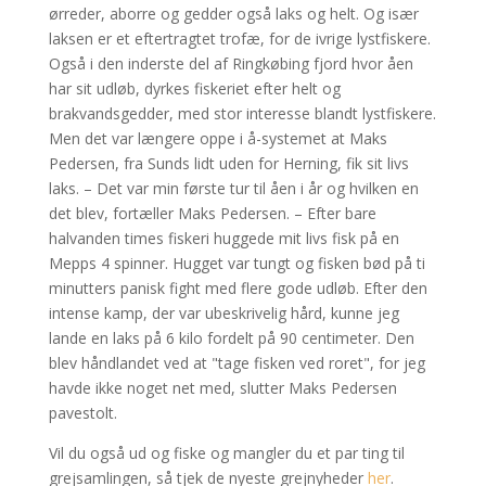
ørreder, aborre og gedder også laks og helt. Og især
laksen er et eftertragtet trofæ, for de ivrige lystfiskere.
Også i den inderste del af Ringkøbing fjord hvor åen
har sit udløb, dyrkes fiskeriet efter helt og
brakvandsgedder, med stor interesse blandt lystfiskere.
Men det var længere oppe i å-systemet at Maks
Pedersen, fra Sunds lidt uden for Herning, fik sit livs
laks. – Det var min første tur til åen i år og hvilken en
det blev, fortæller Maks Pedersen. – Efter bare
halvanden times fiskeri huggede mit livs fisk på en
Mepps 4 spinner. Hugget var tungt og fisken bød på ti
minutters panisk fight med flere gode udløb. Efter den
intense kamp, der var ubeskrivelig hård, kunne jeg
lande en laks på 6 kilo fordelt på 90 centimeter. Den
blev håndlandet ved at "tage fisken ved roret", for jeg
havde ikke noget net med, slutter Maks Pedersen
pavestolt.
Vil du også ud og fiske og mangler du et par ting til
grejsamlingen, så tjek de nyeste grejnyheder
her
.