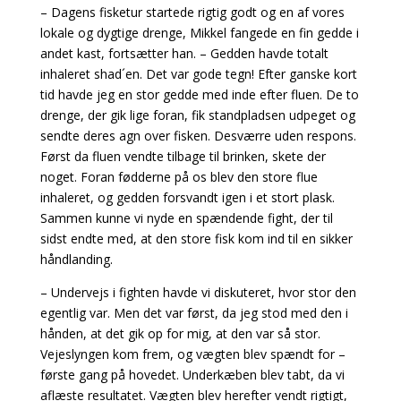
– Dagens fisketur startede rigtig godt og en af vores
lokale og dygtige drenge, Mikkel fangede en fin gedde i
andet kast, fortsætter han. – Gedden havde totalt
inhaleret shad´en. Det var gode tegn! Efter ganske kort
tid havde jeg en stor gedde med inde efter fluen. De to
drenge, der gik lige foran, fik standpladsen udpeget og
sendte deres agn over fisken. Desværre uden respons.
Først da fluen vendte tilbage til brinken, skete der
noget. Foran fødderne på os blev den store flue
inhaleret, og gedden forsvandt igen i et stort plask.
Sammen kunne vi nyde en spændende fight, der til
sidst endte med, at den store fisk kom ind til en sikker
håndlanding.
– Undervejs i fighten havde vi diskuteret, hvor stor den
egentlig var. Men det var først, da jeg stod med den i
hånden, at det gik op for mig, at den var så stor.
Vejeslyngen kom frem, og vægten blev spændt for –
første gang på hovedet. Underkæben blev tabt, da vi
aflæste resultatet. Vægten blev herefter vendt rigtigt,