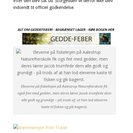
efter den blev sat ud. Storgedden vil derfor ikke blev
indsendt til officiel godkendelse.
Eleverne på fiskelinjen på Aalestrup Naturefterskole fik
også fint med gedder, men deres lærer Jacob trumfede dem
alle godt og grundigt – på trods af, at han lod eleverne
kaste til fisken og gik bagerst.