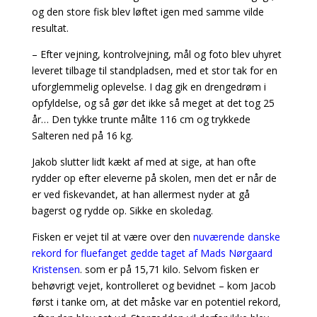
og den store fisk blev løftet igen med samme vilde
resultat.
– Efter vejning, kontrolvejning, mål og foto blev uhyret
leveret tilbage til standpladsen, med et stor tak for en
uforglemmelig oplevelse. I dag gik en drengedrøm i
opfyldelse, og så gør det ikke så meget at det tog 25
år… Den tykke trunte målte 116 cm og trykkede
Salteren ned på 16 kg.
Jakob slutter lidt kækt af med at sige, at han ofte
rydder op efter eleverne på skolen, men det er når de
er ved fiskevandet, at han allermest nyder at gå
bagerst og rydde op. Sikke en skoledag.
Fisken er vejet til at være over den
nuværende danske
rekord for fluefanget gedde taget af Mads Nørgaard
Kristensen
. som er på 15,71 kilo. Selvom fisken er
behøvrigt vejet, kontrolleret og bevidnet – kom Jacob
først i tanke om, at det måske var en potentiel rekord,