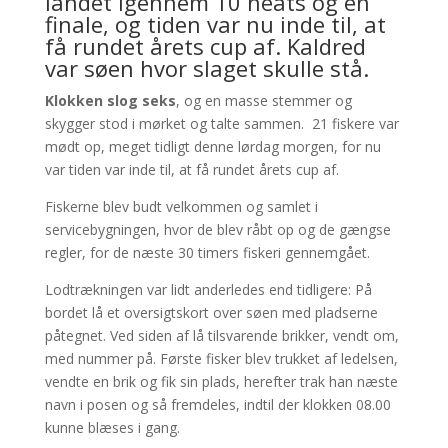
landet igennem 10 heats og en
finale, og tiden var nu inde til, at
få rundet årets cup af. Kaldred
var søen hvor slaget skulle stå.
Klokken slog seks
, og en masse stemmer og
skygger stod i mørket og talte sammen. 21 fiskere var
mødt op, meget tidligt denne lørdag morgen, for nu
var tiden var inde til, at få rundet årets cup af.
Fiskerne blev budt velkommen og samlet i
servicebygningen, hvor de blev råbt op og de gængse
regler, for de næste 30 timers fiskeri gennemgået.
Lodtrækningen var lidt anderledes end tidligere: På
bordet lå et oversigtskort over søen med pladserne
påtegnet. Ved siden af lå tilsvarende brikker, vendt om,
med nummer på. Første fisker blev trukket af ledelsen,
vendte en brik og fik sin plads, herefter trak han næste
navn i posen og så fremdeles, indtil der klokken 08.00
kunne blæses i gang.