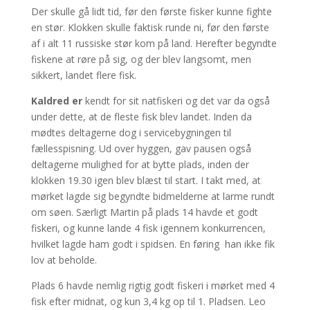
Der skulle gå lidt tid, før den første fisker kunne fighte
en stør. Klokken skulle faktisk runde ni, før den første
af i alt 11 russiske stør kom på land. Herefter begyndte
fiskene at røre på sig, og der blev langsomt, men
sikkert, landet flere fisk.
Kaldred er
kendt for sit natfiskeri og det var da også
under dette, at de fleste fisk blev landet. Inden da
mødtes deltagerne dog i servicebygningen til
fællesspisning. Ud over hyggen, gav pausen også
deltagerne mulighed for at bytte plads, inden der
klokken 19.30 igen blev blæst til start. I takt med, at
mørket lagde sig begyndte bidmelderne at larme rundt
om søen. Særligt Martin på plads 14 havde et godt
fiskeri, og kunne lande 4 fisk igennem konkurrencen,
hvilket lagde ham godt i spidsen. En føring han ikke fik
lov at beholde.
Plads 6 havde nemlig rigtig godt fiskeri i mørket med 4
fisk efter midnat, og kun 3,4 kg op til 1. Pladsen. Leo