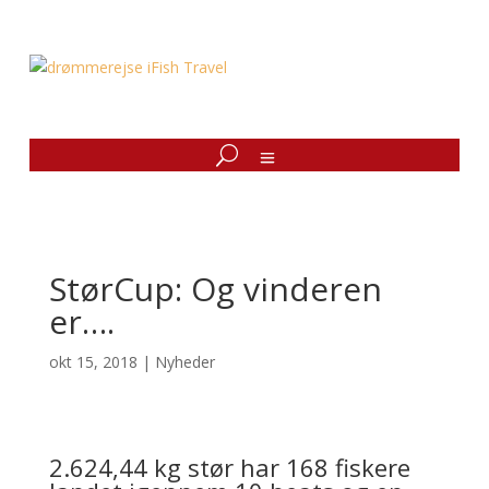
StørCup: Og vinderen
er….
okt 15, 2018
|
Nyheder
2.624,44 kg stør har 168 fiskere