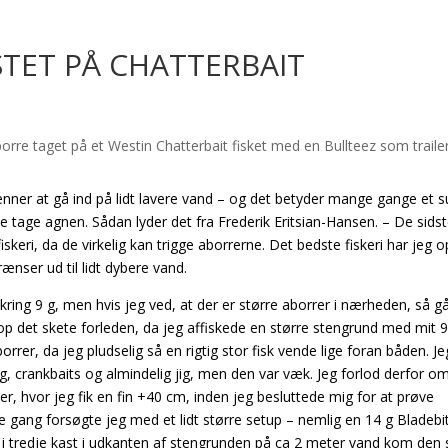
TET PÅ CHATTERBAIT
nner at gå ind på lidt lavere vand – og det betyder mange gange et s
ne tage agnen. Sådan lyder det fra Frederik Eritsian-Hansen. – De sids
iskeri, da de virkelig kan trigge aborrerne. Det bedste fiskeri har jeg o
ænser ud til lidt dybere vand.
ing 9 g, men hvis jeg ved, at der er større aborrer i nærheden, så gå
Netop det skete forleden, da jeg affiskede en større stengrund med mit 9
orrer, da jeg pludselig så en rigtig stor fisk vende lige foran båden.
Je
, crankbaits og almindelig jig, men den var væk. Jeg forlod derfor o
r, hvor jeg fik en fin +40 cm, inden jeg besluttede mig for at prøve
ang forsøgte jeg med et lidt større setup – nemlig en 14 g Bladebi
i tredje kast i udkanten af stengrunden på ca 2 meter vand kom den 