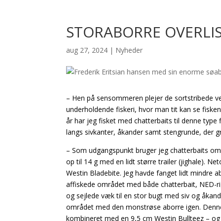
STORABORRE OVERLIS
aug 27, 2024
|
Nyheder
– Hen på sensommeren plejer de sortstribede ve
underholdende fiskeri, hvor man tit kan se fiske
år har jeg fisket med chatterbaits til denne type f
langs sivkanter, åkander samt stengrunde, der gr
– Som udgangspunkt bruger jeg chatterbaits omkr
op til 14 g med en lidt større trailer (jighale). 
Westin Bladebite. Jeg havde fanget lidt mindre ab
affiskede området med både chatterbait, NED-rig
og sejlede væk til en stor bugt med siv og åkande
området med den monstrøse aborre igen. Denne g
kombineret med en 9,5 cm Westin Bullteez – og 