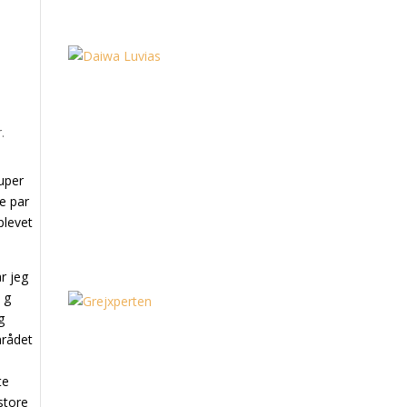
uper
te par
plevet
r jeg
 g
g
mrådet
te
store