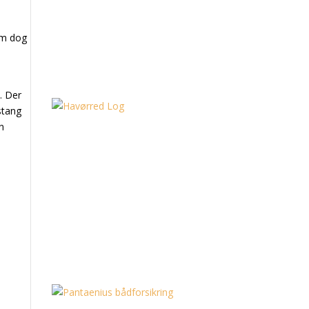
kom dog
. Der
stang
n