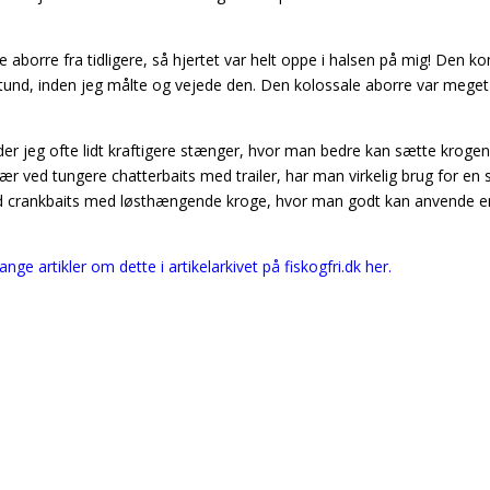
 aborre fra tidligere, så hjertet var helt oppe i halsen på mig! Den 
 stund, inden jeg målte og vejede den. Den kolossale aborre var meget
ender jeg ofte lidt kraftigere stænger, hvor man bedre kan sætte krogen
ær ved tungere chatterbaits med trailer, har man virkelig brug for en 
med crankbaits med løsthængende kroge, hvor man godt kan anvende e
nge artikler om dette i artikelarkivet på fiskogfri.dk her.