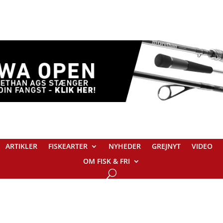
ARTIKLER
FISKEARTER
NYHEDER
GREJNYT
VIDEO
OM FISK & FRI