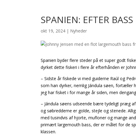
SPANIEN: EFTER BASS
okt 19, 2024
|
Nyheder
Spanien byder flere steder på et super godt fisk
dyrket dette fiskeri i flere år efterhånden er John
– Sidste år fiskede vi med guiderne Raúl og Pe
som han dyrker, nemlig Jándula søen, fortæller
jeg har fisket i for mange år siden, men dengang
– Jándula søens udseende bære tydeligt præg af
og søbredderne er golde, stejle og stenede. Allige
med tusindvis af hjorte, mufloner og mange andre 
primært largemouth bass, der er målet for de spa
klassen.