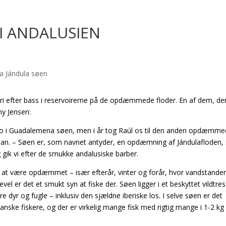
 I ANDALUSIEN
eri efter bass i reservoirerne på de opdæmmede floder. En af dem, de
ny Jensen:
dro i Guadalemena søen, men i år tog Raúl os til den anden opdæmme
 han. – Søen er, som navnet antyder, en opdæmning af Jándulafloden
 gik vi efter de smukke andalusiske barber.
 at være opdæmmet – især efterår, vinter og forår, hvor vandstanden
vel er det et smukt syn at fiske der. Søen ligger i et beskyttet vildtre
dyr og fugle – inklusiv den sjældne iberiske los. I selve søen er det
nske fiskere, og der er virkelig mange fisk med rigtig mange i 1-2 kg