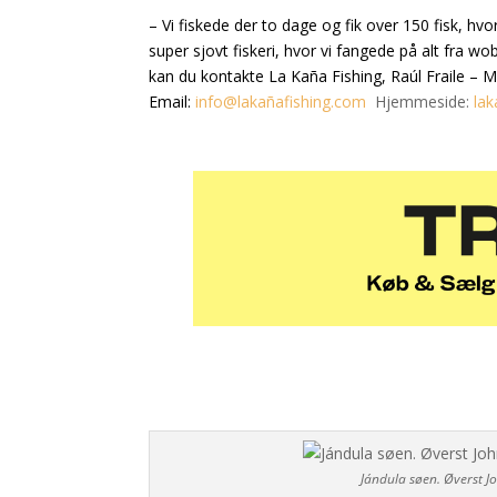
– Vi fiskede der to dage og fik over 150 fisk, hv
super sjovt fiskeri, hvor vi fangede på alt fra wob
kan du kontakte La Kaña Fishing, Raúl Fraile – M
Email:
info@lakañafishing.com
Hjemmeside:
lak
Jándula søen. Øverst J