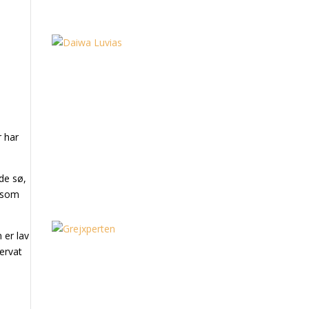
r har
de sø,
, som
 er lav
servat