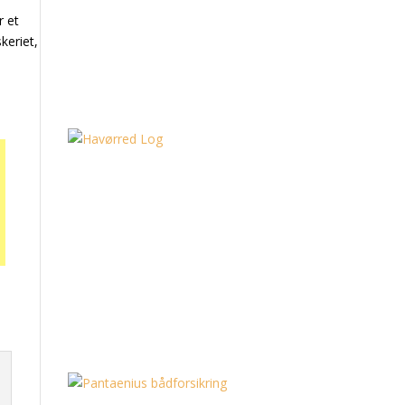
r et
skeriet,