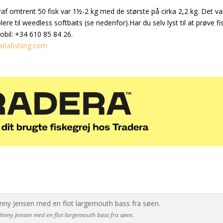
oraf omtrent 50 fisk var 1½-2 kg med de største på cirka 2,2 kg. Det va
lere til weedless softbaits (se nedenfor).Har du selv lyst til at prøve fi
obil: +34 610 85 84 26.
añafishing.com
ohnny Jensen med en flot largemouth bass fra søen.