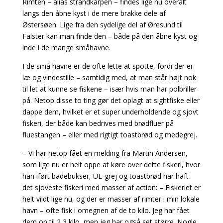
Rimten – alias strandkarpen – findes lige nu overalt
langs den åbne kyst i de mere brakke dele af
Østersøen. Lige fra den sydelige del af Øresund til
Falster kan man finde den – både på den åbne kyst og
inde i de mange småhavne.
I de små havne er de ofte lette at spotte, fordi der er
læ og vindestille – samtidig med, at man står højt nok
til let at kunne se fiskene – især hvis man har polbriller
på. Netop disse to ting gør det oplagt at sightfiske eller
dappe dem, hvilket er et super underholdende og sjovt
fiskeri, der både kan bedrives med brødfluer på
fluestangen – eller med rigtigt toastbrød og medegrej.
– Vi har netop fået en melding fra Martin Andersen,
som lige nu er helt oppe at køre over dette fiskeri, hvor
han iført badebukser, UL-grej og toastbrød har haft
det sjoveste fiskeri med masser af action: – Fiskeriet er
helt vildt lige nu, og der er masser af rimter i min lokale
havn – ofte fisk i omegnen af de to kilo. Jeg har fået
dem op til 2,3 kilo, men jeg har også set større. Nogle