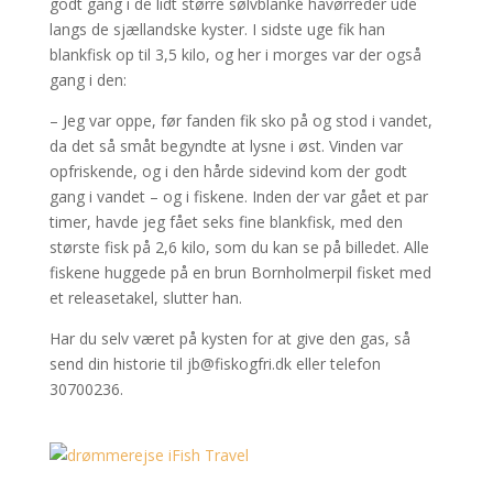
godt gang i de lidt større sølvblanke havørreder ude
langs de sjællandske kyster. I sidste uge fik han
blankfisk op til 3,5 kilo, og her i morges var der også
gang i den:
– Jeg var oppe, før fanden fik sko på og stod i vandet,
da det så småt begyndte at lysne i øst. Vinden var
opfriskende, og i den hårde sidevind kom der godt
gang i vandet – og i fiskene. Inden der var gået et par
timer, havde jeg fået seks fine blankfisk, med den
største fisk på 2,6 kilo, som du kan se på billedet. Alle
fiskene huggede på en brun Bornholmerpil fisket med
et releasetakel, slutter han.
Har du selv været på kysten for at give den gas, så
send din historie til jb@fiskogfri.dk eller telefon
30700236.