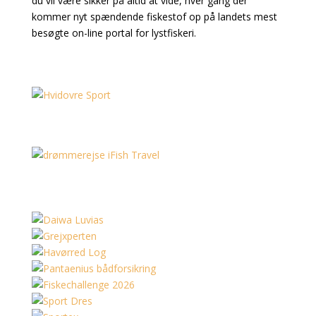
du vil være sikker på altid at vide, hver gang der
kommer nyt spændende fiskestof op på landets mest
besøgte on-line portal for lystfiskeri.