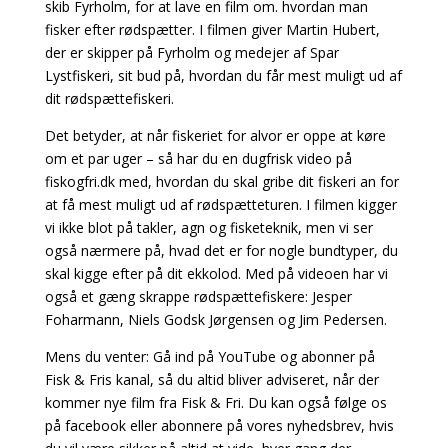
skib Fyrholm, for at lave en film om. hvordan man
fisker efter rødspætter. I filmen giver Martin Hubert,
der er skipper på Fyrholm og medejer af Spar
Lystfiskeri, sit bud på, hvordan du får mest muligt ud af
dit rødspættefiskeri.
Det betyder, at når fiskeriet for alvor er oppe at køre
om et par uger – så har du en dugfrisk video på
fiskogfri.dk med, hvordan du skal gribe dit fiskeri an for
at få mest muligt ud af rødspætteturen. I filmen kigger
vi ikke blot på takler, agn og fisketeknik, men vi ser
også nærmere på, hvad det er for nogle bundtyper, du
skal kigge efter på dit ekkolod. Med på videoen har vi
også et gæng skrappe rødspættefiskere: Jesper
Foharmann, Niels Godsk Jørgensen og Jim Pedersen.
Mens du venter: Gå ind på YouTube og abonner på
Fisk & Fris kanal, så du altid bliver adviseret, når der
kommer nye film fra Fisk & Fri. Du kan også følge os
på facebook eller abonnere på vores nyhedsbrev, hvis