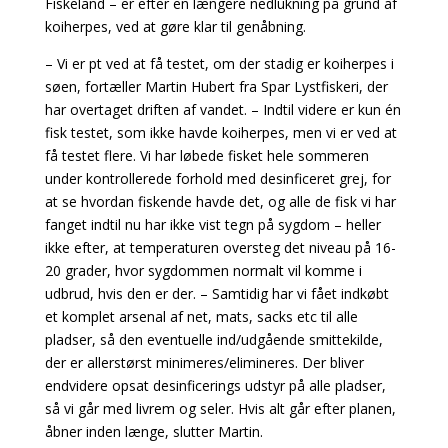
Fiskeland – er efter en længere nedlukning på grund af
koiherpes, ved at gøre klar til genåbning.
– Vi er pt ved at få testet, om der stadig er koiherpes i
søen, fortæller Martin Hubert fra Spar Lystfiskeri, der
har overtaget driften af vandet. – Indtil videre er kun én
fisk testet, som ikke havde koiherpes, men vi er ved at
få testet flere. Vi har løbede fisket hele sommeren
under kontrollerede forhold med desinficeret grej, for
at se hvordan fiskende havde det, og alle de fisk vi har
fanget indtil nu har ikke vist tegn på sygdom – heller
ikke efter, at temperaturen oversteg det niveau på 16-
20 grader, hvor sygdommen normalt vil komme i
udbrud, hvis den er der. – Samtidig har vi fået indkøbt
et komplet arsenal af net, mats, sacks etc til alle
pladser, så den eventuelle ind/udgående smittekilde,
der er allerstørst minimeres/elimineres. Der bliver
endvidere opsat desinficerings udstyr på alle pladser,
så vi går med livrem og seler. Hvis alt går efter planen,
åbner inden længe, slutter Martin.