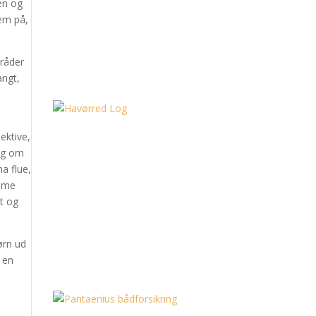
en og
em på,
mråder
angt,
ektive,
jeg om
a flue,
amme
et og
ørn ud
d en