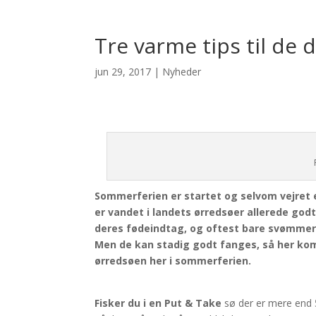
Tre varme tips til de
jun 29, 2017
|
Nyheder
Sommerferien er startet og selvom vejret e
er vandet i landets ørredsøer allerede godt
deres fødeindtag, og oftest bare svømmer 
Men de kan stadig godt fanges, så her komm
ørredsøen her i sommerferien.
Fisker du i en Put & Take
sø der er mere end 