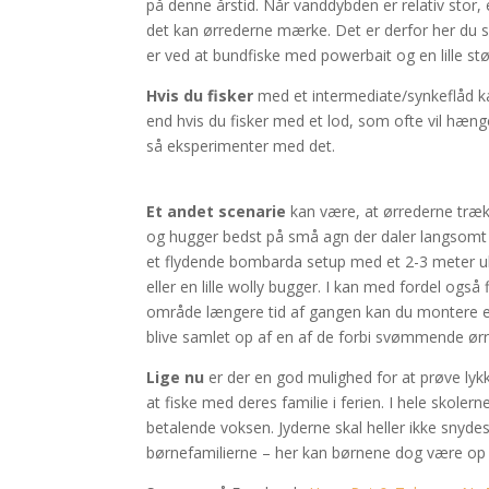
på denne årstid. Når vanddybden er relativ stor
det kan ørrederne mærke. Det er derfor her du 
er ved at bundfiske med powerbait og en lille stø
Hvis du fisker
med et intermediate/synkeflåd k
end hvis du fisker med et lod, som ofte vil hæng
så eksperimenter med det.
Et andet scenarie
kan være, at ørrederne trække
og hugger bedst på små agn der daler langsomt 
et flydende bombarda setup med et 2-3 meter ubel
eller en lille wolly bugger. I kan med fordel og
område længere tid af gangen kan du montere en 
blive samlet op af en af de forbi svømmende ørr
Lige nu
er der en god mulighed for at prøve lykk
at fiske med deres familie i ferien. I hele skole
betalende voksen. Jyderne skal heller ikke snydes
børnefamilierne – her kan børnene dog være op t