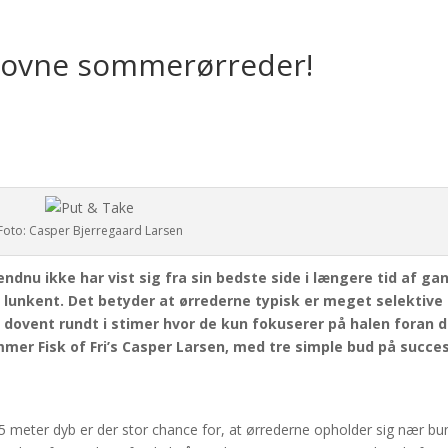
 dovne sommerørreder!
Foto: Casper Bjerregaard Larsen
ndnu ikke har vist sig fra sin bedste side i længere tid af g
 lunkent. Det betyder at ørrederne typisk er meget selektive 
dovent rundt i stimer hvor de kun fokuserer på halen foran 
er Fisk of Fri’s Casper Larsen, med tre simple bud på succes
5 meter dyb er der stor chance for, at ørrederne opholder sig nær b