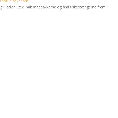
Thorup fiskepark
læg iPad’en væk, pak madpakkerne og find fiskestængerne frem.