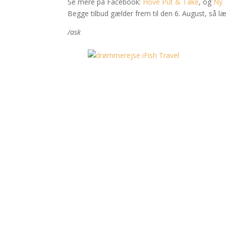
Se mere på Facebook:
Hove Put & Take
, og
Ny 
Begge tilbud gælder frem til den 6. August, så 
/ask