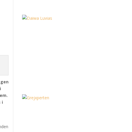
angen
i
dem.
 i
unden