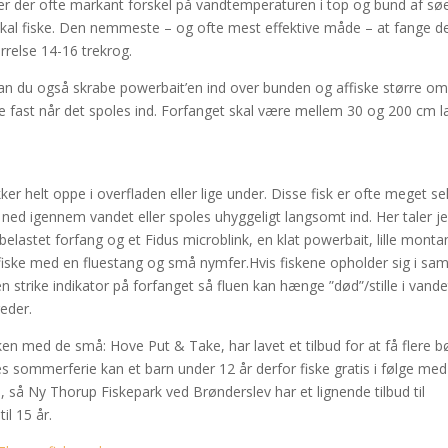
, er der ofte markant forskel på vandtemperaturen i top og bund af sø
skal fiske. Den nemmeste – og ofte mest effektive måde – at fange d
rrelse 14-16 trekrog.
an du også skrabe powerbait’en ind over bunden og affiske større o
e fast når det spoles ind. Forfanget skal være mellem 30 og 200 cm l
r helt oppe i overfladen eller lige under. Disse fisk er ofte meget sel
ned igennem vandet eller spoles uhyggeligt langsomt ind. Her taler 
astet forfang og et Fidus microblink, en klat powerbait, lille montan
så fiske med en fluestang og små nymfer.Hvis fiskene opholder sig i s
strike indikator på forfanget så fluen kan hænge ”død”/stille i vand
eder.
en med de små: Hove Put & Take, har lavet et tilbud for at få flere b
rnes sommerferie kan et barn under 12 år derfor fiske gratis i følge me
, så Ny Thorup Fiskepark ved Brønderslev har et lignende tilbud til
il 15 år.