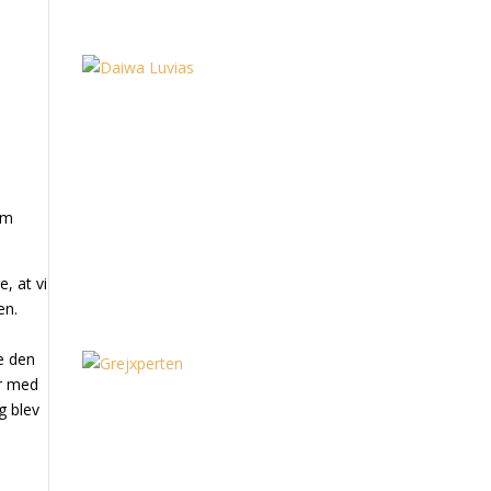
om
, at vi
en.
e den
er med
g blev