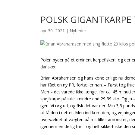
POLSK GIGANTKARPE 
apr 30, 2021
|
Nyheder
Polen byder på et eminent karpefiskeri, og der er
dansker.
Brian Abrahamsen og hans kone er lige nu dernede 
har fået en ny PR, fortæller han. – Først tog fru
Men – det varede ikke længe, for ca. 45 minutter
spejlkarpe på intet mindre end 29,39 kilo. Og ja
igen. Vi røg ud, og fisk det var der. Min 3,5 p
at få den i nettet. Men ind kom den, og vejninge
overvældet af vægten på mit lille sømonster, der 
igennem en dejlig tur – og helt sikkert ikke den si