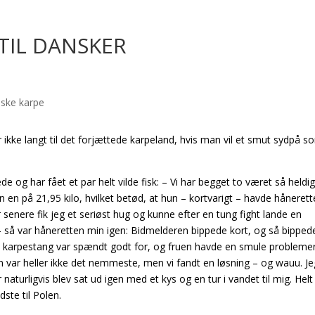
TIL DANSKER
 ikke langt til det forjættede karpeland, hvis man vil et smut sydpå s
og har fået et par helt vilde fisk: – Vi har begget to været så heldige
en en på 21,95 kilo, hvilket betød, at hun – kortvarigt – havde hånerett
 senere fik jeg et seriøst hug og kunne efter en tung fight lande en
 – så var håneretten min igen: Bidmelderen bippede kort, og så bipped
unds karpestang var spændt godt for, og fruen havde en smule problem
n var heller ikke det nemmeste, men vi fandt en løsning – og wauu. Je
naturligvis blev sat ud igen med et kys og en tur i vandet til mig. Helt
dste til Polen.