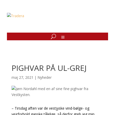
PIGHVAR PÅ UL-GREJ
maj 27, 2021
|
Nyheder
– Tirsdag aften var de vestjyske vind-bølge- og
vejrforhold ganske tålelige, så derfor greb jeg min