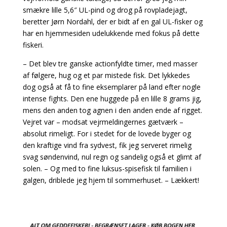
smækre lille 5,6″ UL-pind og drog på rovpladejagt,
beretter Jørn Nordahl, der er bidt af en gal UL-fisker og
har en hjemmesiden udelukkende med fokus på dette
fiskeri.
– Det blev tre ganske actionfyldte timer, med masser
af følgere, hug og et par mistede fisk. Det lykkedes
dog også at få to fine eksemplarer på land efter nogle
intense fights. Den ene huggede på en lille 8 grams jig,
mens den anden tog agnen i den anden ende af rigget.
Vejret var – modsat vejrmeldingernes gætværk –
absolut rimeligt. For i stedet for de lovede byger og
den kraftige vind fra sydvest, fik jeg serveret rimelig
svag søndenvind, nul regn og sandelig også et glimt af
solen. – Og med to fine luksus-spisefisk til familien i
galgen, driblede jeg hjem til sommerhuset. – Lækkert!