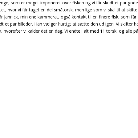
enge, som er meget imponeret over fisken og vi får skudt et par god
ttet, hvor vi får taget en del småtorsk, men lige som vi skal til at skift
får Jannick, min ene kammerat, også kontakt til en finere fisk, som får
dt et par billeder. Han vælger hurtigt at sætte den ud igen. Vi skifter h
k, hvorefter vi kalder det en dag. Vi endte i alt med 11 torsk, og alle 