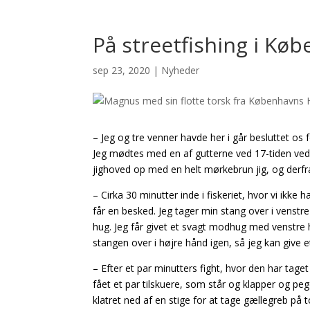
På streetfishing i Kø
sep 23, 2020
|
Nyheder
– Jeg og tre venner havde her i går besluttet os f
Jeg mødtes med en af gutterne ved 17-tiden ved 
jighoved op med en helt mørkebrun jig, og derfra
– Cirka 30 minutter inde i fiskeriet, hvor vi ikke
får en besked. Jeg tager min stang over i venstr
hug. Jeg får givet et svagt modhug med venstre 
stangen over i højre hånd igen, så jeg kan give e
– Efter et par minutters fight, hvor den har taget
fået et par tilskuere, som står og klapper og pe
klatret ned af en stige for at tage gællegreb på 