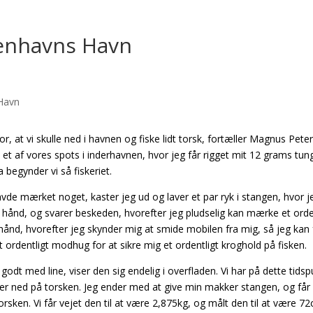
benhavns Havn
or, at vi skulle ned i havnen og fiske lidt torsk, fortæller Magnus Pete
et af vores spots i inderhavnen, hvor jeg får rigget mit 12 grams tun
 begynder vi så fiskeriet.
 havde mærket noget, kaster jeg ud og laver et par ryk i stangen, hvor j
e hånd, og svarer beskeden, hvorefter jeg pludselig kan mærke et orde
hånd, hvorefter jeg skynder mig at smide mobilen fra mig, så jeg kan 
t ordentligt modhug for at sikre mig et ordentligt kroghold på fisken.
 godt med line, viser den sig endelig i overfladen. Vi har på dette tids
ger ned på torsken. Jeg ender med at give min makker stangen, og får
torsken. Vi får vejet den til at være 2,875kg, og målt den til at være 7