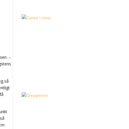
rsen. –
gstens
eg så
ntligt
få
punkt
 så
2cm