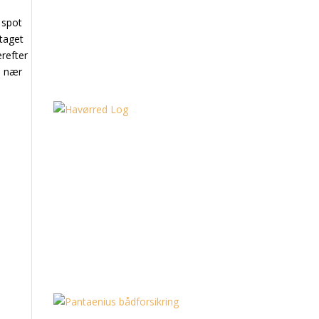
e
e spot
 taget
erefter
på nær