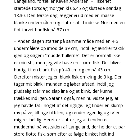
Langeland, fortæller Keven Andersen. – Fiskeriet
startede torsdag morgen kl 06.45 og sluttede søndag
18.30. Den første dag lægger vi ud med en masse
blanke undermålere og slutter af i Lindelse Nor med en
flot farvet hanfisk på 57 cm.
– Anden dagen starter på samme måde med en 4-5
undermålere op imod de 39 cm, indtil jeg ændrer taktik
igen og søger i “mudderhullerne”. Det er normalt ikke
er min stil, men jeg ville have en større fisk. Det bliver
hurtigt til en blank fisk på 40 cm og en på 43 cm.
Derefter mister jeg en blank fisk omkring de 3 kg. Den
tager mit blink i munden og løber afsted, indtil jeg
pludselig står med slap line og et blink, der kunne
trækkes ind igen. Satans også, men nu vidste jeg, at
jeg havde fat i noget af det rigtige. Jeg finder en klump
rav på vej tilbage til bilen, og render egentlig og føler
mig ret heldig. Herefter slutter jeg af i endnu et
mudderhul på vestsiden af Langeland, der holder et par
store flotte fisk, som efter at følge blinket helt ind