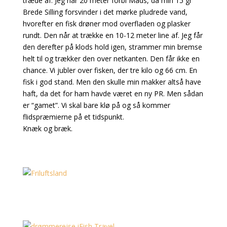
træde af. Jeg når 20 meter forbi Mads, da min 15 gr
Brede Silling forsvinder i det mørke pludrede vand,
hvorefter en fisk drøner mod overfladen og plasker
rundt. Den når at trække en 10-12 meter line af. Jeg får
den derefter på klods hold igen, strammer min bremse
helt til og trækker den over netkanten. Den får ikke en
chance. Vi jubler over fisken, der tre kilo og 66 cm. En
fisk i god stand. Men den skulle min makker altså have
haft, da det for ham havde været en ny PR. Men sådan
er “gamet”. Vi skal bare klø på og så kommer
flidspræmierne på et tidspunkt.
Knæk og bræk.