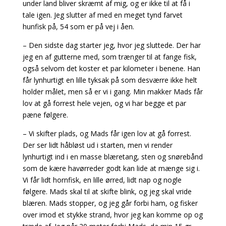
under land bliver skræmt af mig, og er ikke til at få i
tale igen. Jeg slutter af med en meget tynd farvet
hunfisk på, 54 som er på vej i åen.
– Den sidste dag starter jeg, hvor jeg sluttede. Der har
jeg en af gutterne med, som trænger til at fange fisk,
også selvom det koster et par kilometer i benene. Han
får lynhurtigt en lille tyksak på som desværre ikke helt
holder målet, men så er vi i gang. Min makker Mads får
lov at gå forrest hele vejen, og vi har begge et par
pæne følgere.
– Vi skifter plads, og Mads får igen lov at gå forrest.
Der ser lidt håbløst ud i starten, men vi render
lynhurtigt ind i en masse blæretang, sten og snørebånd
som de kære havørreder godt kan lide at mænge sig i.
Vi får lidt hornfisk, en lille ørred, lidt nap og nogle
følgere. Mads skal til at skifte blink, og jeg skal vride
blæren. Mads stopper, og jeg går forbi ham, og fisker
over imod et stykke strand, hvor jeg kan komme op og