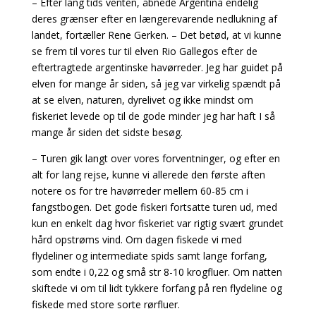
– Efter lang tids venten, åbnede Argentina endelig
deres grænser efter en længerevarende nedlukning af
landet, fortæller Rene Gerken. – Det betød, at vi kunne
se frem til vores tur til elven Rio Gallegos efter de
eftertragtede argentinske havørreder. Jeg har guidet på
elven for mange år siden, så jeg var virkelig spændt på
at se elven, naturen, dyrelivet og ikke mindst om
fiskeriet levede op til de gode minder jeg har haft I så
mange år siden det sidste besøg.
– Turen gik langt over vores forventninger, og efter en
alt for lang rejse, kunne vi allerede den første aften
notere os for tre havørreder mellem 60-85 cm i
fangstbogen. Det gode fiskeri fortsatte turen ud, med
kun en enkelt dag hvor fiskeriet var rigtig svært grundet
hård opstrøms vind. Om dagen fiskede vi med
flydeliner og intermediate spids samt lange forfang,
som endte i 0,22 og små str 8-10 krogfluer. Om natten
skiftede vi om til lidt tykkere forfang på ren flydeline og
fiskede med store sorte rørfluer.