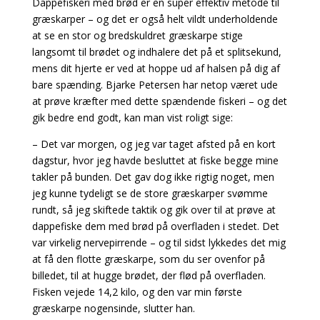
Dappefiskeri med brød er en super effektiv metode til
græskarper – og det er også helt vildt underholdende
at se en stor og bredskuldret græskarpe stige
langsomt til brødet og indhalere det på et splitsekund,
mens dit hjerte er ved at hoppe ud af halsen på dig af
bare spænding. Bjarke Petersen har netop været ude
at prøve kræfter med dette spændende fiskeri – og det
gik bedre end godt, kan man vist roligt sige:
– Det var morgen, og jeg var taget afsted på en kort
dagstur, hvor jeg havde besluttet at fiske begge mine
takler på bunden. Det gav dog ikke rigtig noget, men
jeg kunne tydeligt se de store græskarper svømme
rundt, så jeg skiftede taktik og gik over til at prøve at
dappefiske dem med brød på overfladen i stedet. Det
var virkelig nervepirrende – og til sidst lykkedes det mig
at få den flotte græskarpe, som du ser ovenfor på
billedet, til at hugge brødet, der flød på overfladen.
Fisken vejede 14,2 kilo, og den var min første
græskarpe nogensinde, slutter han.