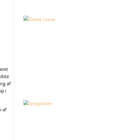
eret
idste
ng af
op i
n af
t