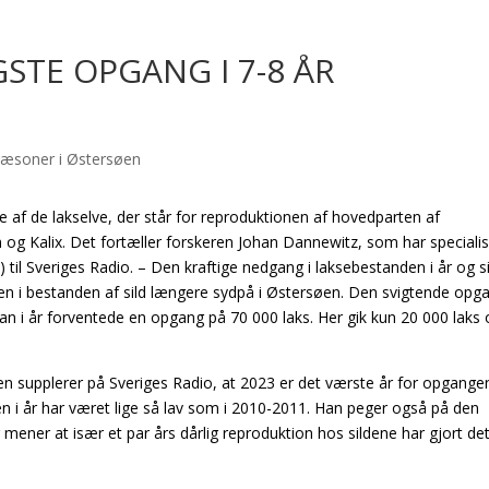
STE OPGANG I 7-8 ÅR
gle af de lakselve, der står for reproduktionen af hovedparten af
og Kalix. Det fortæller forskeren Johan Dannewitz, som har specialis
) til Sveriges Radio. – Den kraftige nedgang i laksebestanden i år og s
i bestanden af sild længere sydpå i Østersøen. Den svigtende opga
an i år forventede en opgang på 70 000 laks. Her gik kun 20 000 laks 
 supplerer på Sveriges Radio, at 2023 er det værste år for opgange
en i år har været lige så lav som i 2010-2011. Han peger også på den
ener at især et par års dårlig reproduktion hos sildene har gjort de