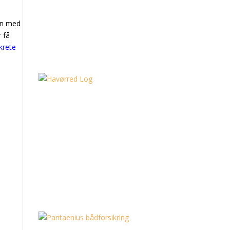
man med
 få
krete