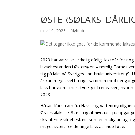
ØSTERSØLAKS: DÅRLIG
nov 10, 2023
|
Nyheder
2023 har været et virkelig dårligt lakseår for no
laksebestanden i Østersøen – nemlig Torneälven 
sig på laks på Sveriges Lantbruksuniversitet (SLU
år kan meget vel hænge sammen med nedgangen 
laks har været mest tydelig i Torneälven, hvor m
2023.
Håkan Karlstrøm fra Havs- og Vattenmyndigheden
Østersølaks i 7-8 år – og at niveauet på opgang
skrantende sildebestand som en mulig årsag, og m
meget svært for de unge laks at finde føde.