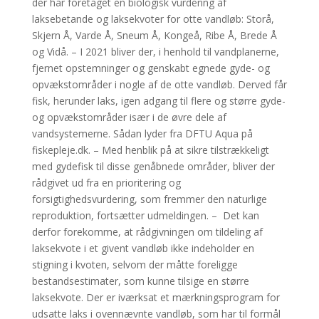
der har foretaget en biologisk vurdering af
laksebetande og laksekvoter for otte vandløb: Storå,
Skjern Å, Varde Å, Sneum Å, Kongeå, Ribe Å, Brede Å
og Vidå. – I 2021 bliver der, i henhold til vandplanerne,
fjernet opstemninger og genskabt egnede gyde- og
opvækstområder i nogle af de otte vandløb. Derved får
fisk, herunder laks, igen adgang til flere og større gyde-
og opvækstområder især i de øvre dele af
vandsystemerne. Sådan lyder fra DFTU Aqua på
fiskepleje.dk. – Med henblik på at sikre tilstrækkeligt
med gydefisk til disse genåbnede områder, bliver der
rådgivet ud fra en prioritering og
forsigtighedsvurdering, som fremmer den naturlige
reproduktion, fortsætter udmeldingen. – Det kan
derfor forekomme, at rådgivningen om tildeling af
laksekvote i et givent vandløb ikke indeholder en
stigning i kvoten, selvom der måtte foreligge
bestandsestimater, som kunne tilsige en større
laksekvote. Der er iværksat et mærkningsprogram for
udsatte laks i ovennævnte vandløb, som har til formål