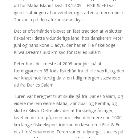
ud for Mafia Islands kyst. 18.12.09 – FISK & FRI var
igen i slutningen af november og starten af december i
Tanzania på den afrikanske østkyst.
Det er efterhånden blevet en fast tradition at vi slutter
fiskeåret i dette vidunderlige land, hos danskeren Peter
Juhl og hans kone Gladys, der har en lille fiskelodge
Kilwa Dreams 300 km syd for Dar es Salam.
Peter har i det meste af 2009 arbejdet på at
færdiggøre en 35 fods fiskebåd fra et lille værft, og den
var knapt nok færdig da vi en tidlig morgen stævnede
ud fra Dar es Salam.
Turen var beregnet til at skulle gå fra Dar es Salam, og
videre mellem øerne Mafia, Zanzibar og Pemba, og
slutte i Kilwa. Dette blev der af forskellige årsager,
lavet en del om på, men om selve den mere end 1000
km lange fiskeekspedition kan du læse om i Fisk & Fri i
et af forårsnumrene. Turen var en udpræget succes på