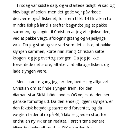
– Tirsdag var sidste dag, og vi startede tidligt. Vi sad og
blev bagt af solen, men det gode vejr påvirkede
desværre også fiskeriet, for frem til kl. 14 fik vi kun to
mindre fisk på land. Herefter begyndte jeg at pakke
sammen, og sagde til Christian at jeg ville jinkse den,
ved at pakke vægt, afkrogningstang og vejeslynge
væk. Da jeg stod og var ved som det sidste, at pakke
slyngen sammen, kørte min stang. Christian satte
krogen, og jeg overtog stangen. Da jeg jo ikke
forventede det store, aftalte vi at afkroge fisken, og
lade slyngen være.
– Men – første gang jeg ser den, beder jeg alligevel
Christian om at finde slyngen frem, for den
diamantstør SKAL både landes OG vejes, da den ser
ganske fornuftig ud. Da den endelig ligger i slyngen, er
den faktisk betydelig større end forventet, og da
vægten falder til ro på 46,5 kilo er glæden stor, for
endnu en ny PR er en realitet. Først 1 time senere
bliver jeg bekendt med, at DK rekorden for