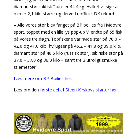
diamantstør faktisk “kun” er 44,4 kg. Hvilket vil sige at
min er 2,1 kilo større og derved uofficiel DK rekord.
– Alle vores stør blev fanget på BP boilies fra Hvidovre
sport, toppet med en lille lys pop-up Vi endte på 55 fisk
på vores tre døgn. Topfiskene var hvide stør på 70,0 –
42,0 og 41,0 kilo, hvilugaer på 45,2 – 41,8 og 39,0 kilo,
diamant stør på 46,5 kilo (russisk stør), sibiriske stør på
37,0 – 37,0 og 36,0 kilo – samt tre 3 utroligt smukke
stjernestør.
Læs mere om BP-Boilies her.
Læs om den
første del af Steen Kirskovs størtur her.