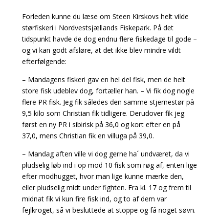
Forleden kunne du læse om Steen Kirskovs helt vilde
størfiskeri i Nordvestsjællands Fiskepark. På det
tidspunkt havde de dog endnu flere fiskedage til gode –
og vi kan godt afsløre, at det ikke blev mindre vildt
efterfølgende:
– Mandagens fiskeri gav en hel del fisk, men de helt
store fisk udeblev dog, fortæller han. – Vi fik dog nogle
flere PR fisk. Jeg fik således den samme stjernestør på
9,5 kilo som Christian fik tidligere. Derudover fik jeg
først en ny PR i sibirisk på 36,0 og kort efter en på
37,0, mens Christian fik en villuga på 39,0.
– Mandag aften ville vi dog gerne ha´ undværet, da vi
pludselig løb ind i op mod 10 fisk som røg af, enten lige
efter modhugget, hvor man lige kunne mærke den,
eller pludselig midt under fighten. Fra kl. 17 og frem til
midnat fik vi kun fire fisk ind, og to af dem var
fejlkroget, så vi besluttede at stoppe og få noget søvn.