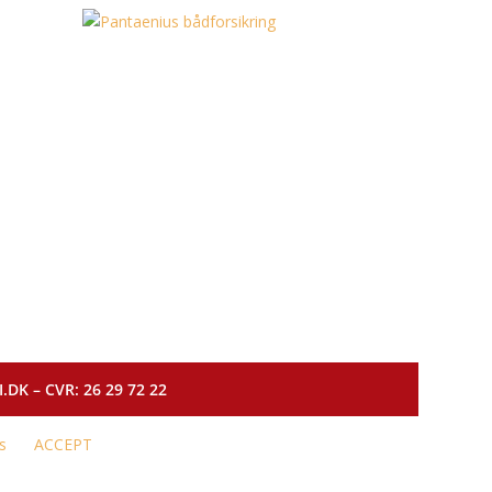
DK – CVR: 26 29 72 22
s
ACCEPT