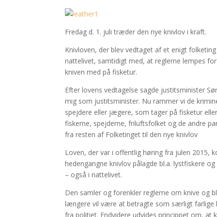
Fredag d. 1. juli træder den nye knivlov i kraft.
Knivloven, der blev vedtaget af et enigt folketing
nattelivet, samtidigt med, at reglerne lempes fo
kniven med på fisketur.
Efter lovens vedtagelse sagde justitsminister Sø
mig som justitsminister. Nu rammer vi de krimine
spejdere eller jægere, som tager på fisketur elle
fiskerne, spejderne, friluftsfolket og de andre pa
fra resten af Folketinget til den nye knivlov
Loven, der var i offentlig høring fra julen 2015, 
hedengangne knivlov pålagde bl.a. lystfiskere og j
– også i nattelivet.
Den samler og forenkler reglerne om knive og b
længere vil være at betragte som særligt farlige 
fra politiet. Endvidere udvides princippet om, at