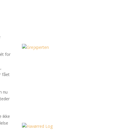
e
ét for
,
r fået
en nu
steder
e ikke
delse