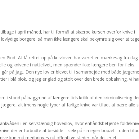
 tilbage i april måned, har til formål at skærpe kursen overfor knive i
r lovlydige borgere, så man ikke længere skal bekymre sig over at tag
ren Pind -At få rettet op på knivloven har været en mærkesag fra dag 
lle og knivene i nattelivet, men spænder ikke længere ben for f.eks.
r går på jagt. Den nye lov er blevet til i samarbejde med både jægerne
rtier i blå blok, og jeg er glad og stolt over den brede opbakning, vi ha
kom i stand på baggrund af længere tids kritik af den kriminalisering d
ægere, alt imens nogle typer af farlige knive var tilladt at bære alle 
lankvåben i en selvstændig hovedlov, hvor enhåndsbetjente foldekniv
knive der er forbudte at besidde – selv på sin egen bopæl – uden tilla
 knive kun må medbringes på offentlige steder når det er et