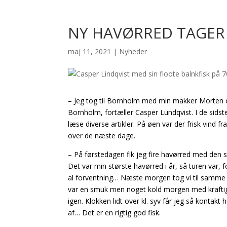
NY HAVØRRED TAGER 
maj 11, 2021
|
Nyheder
– Jeg tog til Bornholm med min makker Morten og 
Bornholm, fortæller Casper Lundqvist. I de sidst
læse diverse artikler. På øen var der frisk vind fr
over de næste dage.
– På førstedagen fik jeg fire havørred med den st
Det var min største havørred i år, så turen var, 
al forventning… Næste morgen tog vi til samme sp
var en smuk men noget kold morgen med kraftig f
igen. Klokken lidt over kl. syv får jeg så kontakt
af… Det er en rigtig god fisk.