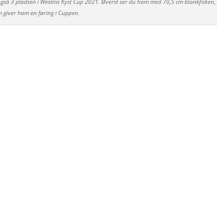
så 3 pladsen i Westins Kyst Cup 2021. Øverst ser du ham med 70,5 cm blankfisken,
 giver ham en føring i Cuppen.