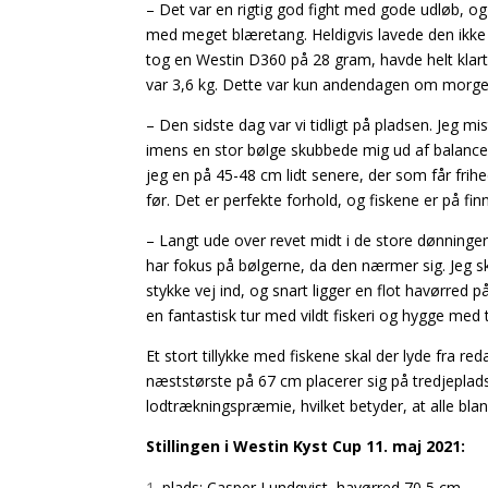
– Det var en rigtig god fight med gode udløb, og
med meget blæretang. Heldigvis lavede den ikke 
tog en Westin D360 på 28 gram, havde helt klart
var 3,6 kg. Dette var kun andendagen om morgenen
– Den sidste dag var vi tidligt på pladsen. Jeg m
imens en stor bølge skubbede mig ud af balance.
jeg en på 45-48 cm lidt senere, der som får fri
før. Det er perfekte forhold, og fiskene er på fin
– Langt ude over revet midt i de store dønninger
har fokus på bølgerne, da den nærmer sig. Jeg s
stykke vej ind, og snart ligger en flot havørred 
en fantastisk tur med vildt fiskeri og hygge med
Et stort tillykke med fiskene skal der lyde fra re
næststørste på 67 cm placerer sig på tredjeplad
lodtrækningspræmie, hvilket betyder, at alle bla
Stillingen i Westin Kyst Cup 11. maj 2021:
plads: Casper Lundqvist, havørred 70,5 cm