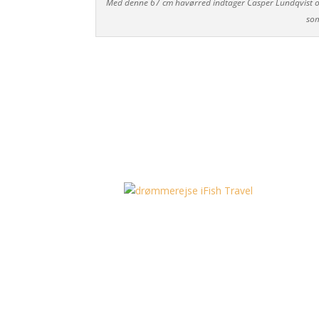
Med denne 67 cm havørred indtager Casper Lundqvist og
som