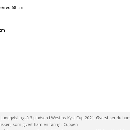
vørred 68 cm
 cm