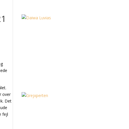
21
og
ftede
let.
r over
æk. Det
 ude
 fejl