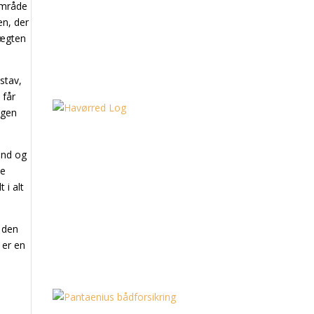
 område
en, der
vægten
stav,
 får
agen
 ind og
te
 i alt
 den
 er en