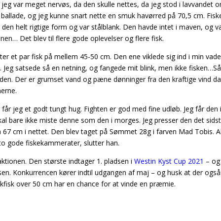
 jeg var meget nervøs, da den skulle nettes, da jeg stod i lavvandet
ballade, og jeg kunne snart nette en smuk havørred på 70,5 cm. Fisk
 den helt rigtige form og var stålblank. Den havde intet i maven, og 
… Det blev til flere gode oplevelser og flere fisk.
ister et par fisk på mellem 45-50 cm. Den ene viklede sig ind i min vade
 Jeg satsede så en netning, og fangede mit blink, men ikke fisken…Så
heden. Der er grumset vand og pæne dønninger fra den kraftige vind d
nerne.
 får jeg et godt tungt hug. Fighten er god med fine udløb. Jeg får den
kal bare ikke miste denne som den i morges. Jeg presser den det sids
på 67 cm i nettet. Den blev taget på Sømmet 28g i farven Mad Tobis. Alt
 to gode fiskekammerater, slutter han.
daktionen. Den største indtager 1. pladsen i
Westin Kyst Cup 2021
– og
sen. Konkurrencen kører indtil udgangen af maj – og husk at der også
nkfisk over 50 cm har en chance for at vinde en præmie.