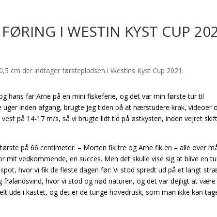
FØRING I WESTIN KYST CUP 20
hans far Arne på en mini fiskeferie, og det var min første tur til
e uger inden afgang, brugte jeg tiden på at nærstudere krak, videoer 
a vest på 14-17 m/s, så vi brugte lidt tid på østkysten, inden vejret ski
ørste på 66 centimeter. – Morten fik tre og Arne fik en – alle over må
for mit vedkommende, en succes. Men det skulle vise sig at blive en tu
ot, hvor vi fik de fleste dagen før: Vi stod spredt ud på et langt str
ralandsvind, hvor vi stod og nød naturen, og det var dejligt at være
 helt ude i kastet, og det er de tunge hovedrusk, som man ikke kan tage