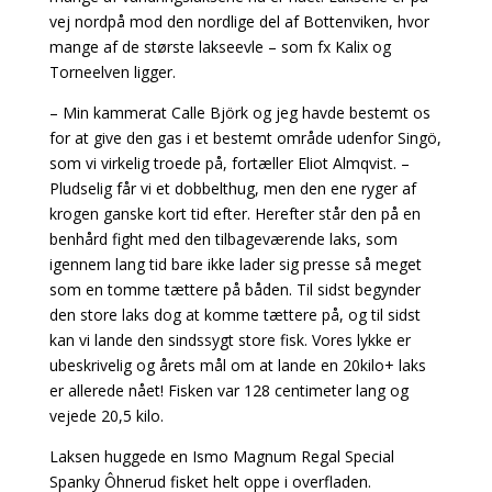
vej nordpå mod den nordlige del af Bottenviken, hvor
mange af de største lakseevle – som fx Kalix og
Torneelven ligger.
– Min kammerat Calle Björk og jeg havde bestemt os
for at give den gas i et bestemt område udenfor Singö,
som vi virkelig troede på, fortæller Eliot Almqvist. –
Pludselig får vi et dobbelthug, men den ene ryger af
krogen ganske kort tid efter. Herefter står den på en
benhård fight med den tilbageværende laks, som
igennem lang tid bare ikke lader sig presse så meget
som en tomme tættere på båden. Til sidst begynder
den store laks dog at komme tættere på, og til sidst
kan vi lande den sindssygt store fisk. Vores lykke er
ubeskrivelig og årets mål om at lande en 20kilo+ laks
er allerede nået! Fisken var 128 centimeter lang og
vejede 20,5 kilo.
Laksen huggede en Ismo Magnum Regal Special
Spanky Ôhnerud fisket helt oppe i overfladen.