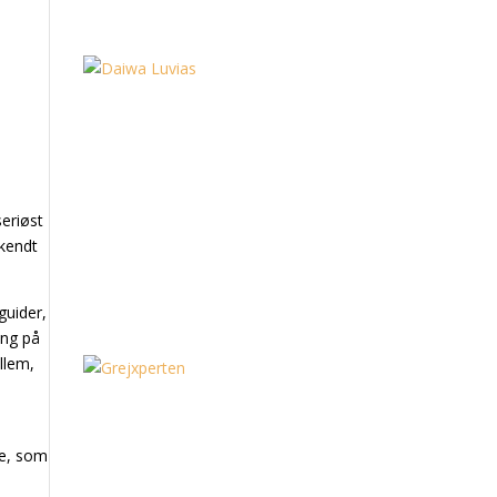
seriøst
 kendt
guider,
fang på
llem,
oe, som