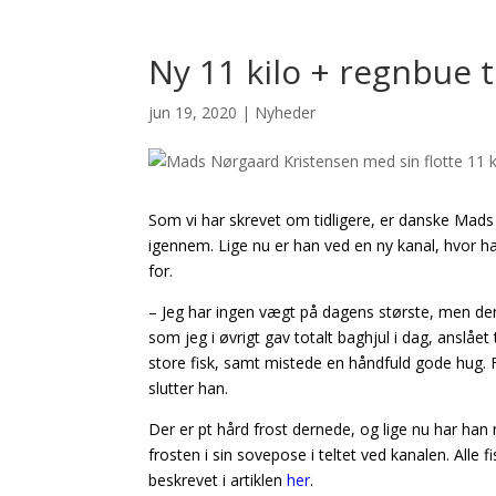
Ny 11 kilo + regnbue 
jun 19, 2020
|
Nyheder
Som vi har skrevet om tidligere, er danske Mad
igennem. Lige nu er han ved en ny kanal, hvor 
for.
– Jeg har ingen vægt på dagens største, men de
som jeg i øvrigt gav totalt baghjul i dag, anslået t
store fisk, samt mistede en håndfuld gode hug. F
slutter han.
Der er pt hård frost dernede, og lige nu har han 
frosten i sin sovepose i teltet ved kanalen. Al
beskrevet i artiklen
her
.