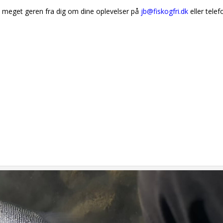
 vi meget geren fra dig om dine oplevelser på
jb@fiskogfri.dk
eller telef