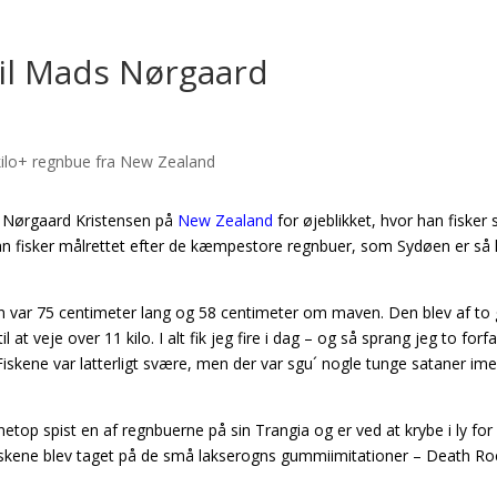
til Mads Nørgaard
s Nørgaard Kristensen på
New Zealand
for øjeblikket, hvor han fisker 
han fisker målrettet efter de kæmpestore regnbuer, som Sydøen er så
n var 75 centimeter lang og 58 centimeter om maven. Den blev af to 
il at veje over 11 kilo. I alt fik jeg fire i dag – og så sprang jeg to for
iskene var latterligt svære, men der var sgu´ nogle tunge sataner ime
netop spist en af regnbuerne på sin Trangia og er ved at krybe i ly for
le fiskene blev taget på de små lakserogns gummiimitationer – Death R