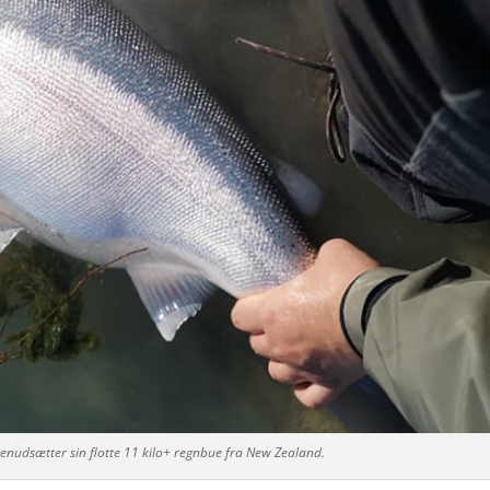
nudsætter sin flotte 11 kilo+ regnbue fra New Zealand.