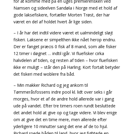
for at komme med på en uges premierefiskeri ved
Namsen og sideelven Sandøla i Norge med et hold af
gode laksefiskere, fortæller Morten Trøst, der har
været en del af holdet hvert år lige siden.
– I år har det indtil videre været et ualmindeligt sløjt
fiskeri. Laksene er simpelthen ikke nået herop endnu.
Der er fanget præcis 0 fisk af 8 mand, som alle fisker
12 timer i døgnet … indtil igår. Vi fluefisker cirka
halvdelen af tiden, og resten af tiden – hvor fluefiskeri
ikke er muligt – står den på Harling. Kort fortalt betyder
det fiskeri med woblere fra båd.
– Min makker Richard og jeg ankom til
Tømmeråsfossens indre pool kl. lidt over seks i går
morges, hvor et af de andre hold allerede var i gang
ude på vandet. Efter tre timers roen rundt besluttede
det andet hold at give op og tage videre. Vi blev enige
om at give det en time mere, men allerede efter
yderligere 10 minutter sang det ene af de to hjul.
Richard roede båden til land, hvor jeg fightede en