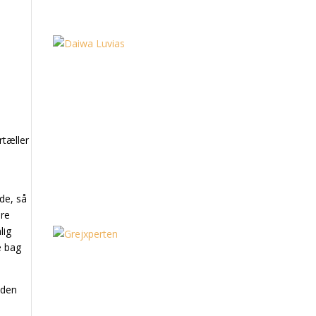
rtæller
ude, så
ere
lig
e bag
 den