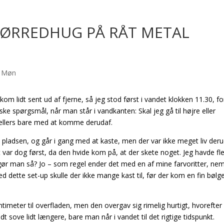
ØRREDHUG PÅ RÅT METAL
m lidt sent ud af fjerne, så jeg stod først i vandet klokken 11.30, fo
e spørgsmål, når man står i vandkanten: Skal jeg gå til højre eller
t ellers bare med at komme derudaf.
il pladsen, og går i gang med at kaste, men der var ikke meget liv der
t var dog først, da den hvide kom på, at der skete noget. Jeg havde fl
 gør man så? Jo – som regel ender det med en af mine farvoritter, nem
Med dette set-up skulle der ikke mange kast til, før der kom en fin bølg
imeter til overfladen, men den overgav sig rimelig hurtigt, hvorefter
godt sove lidt længere, bare man når i vandet til det rigtige tidspunkt.