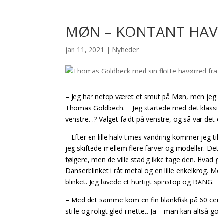
MØN – KONTANT HAV
jan 11, 2021
|
Nyheder
– Jeg har netop været et smut på Møn, men jeg ko
Thomas Goldbech. – Jeg startede med det klassisk
venstre…? Valget faldt på venstre, og så var de
– Efter en lille halv times vandring kommer jeg t
jeg skiftede mellem flere farver og modeller. De
følgere, men de ville stadig ikke tage den. Hvad
Danserblinket i råt metal og en lille enkelkrog. 
blinket. Jeg lavede et hurtigt spinstop og BANG.
– Med det samme kom en fin blankfisk på 60 cent
stille og roligt gled i nettet. Ja – man kan altså 