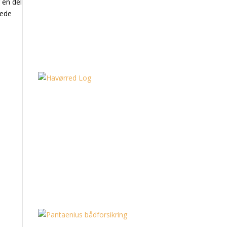
 en del
tede