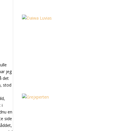
ulle
har jeg
å det
m, stod
ld,
 i
ndnu en
te side
låddet,