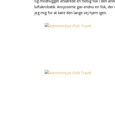
og modhugget afslørede en hidsig fisk i den anden
luftakrobatik. Ansjoserne gav endnu en fisk, der 
jeg mig for at køre den lange vej hjem igen.