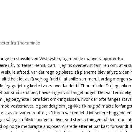
t fange en stavsild ved Vestkysten, og med de mange rapporter fra
e i år, fortæller Henrik Carl. – Jeg fik overbevist familien om, at vi sk
i skulle afsted, var det regn og blæst, så planerne blev aflyst. Siden 
ltid helt let at få vejr og fritid til at spille sammen. Lørdag morgen s
de jeg grejet og kørte tværs over landet til Thorsminde. Da jeg anko
 et par små skrubber, havde ingen vist fanget noget. Det var temmelig
. Jeg begyndte i området omkring slusen, hvor der ofte fanges stavsi
d mod Vesterhavet, og sandelig om jeg ikke fik hug på makrelforfanget
 stavsild var en realitet, så turen var reddet. Lidt senere huggede e
nge så jeg småfisk springe for livet ved stensætningen på den modsat
d og nogle medbragte ansjoser. Allerede efter et par kast forsvandt f