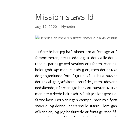
Mission stavsild
aug 17, 2020
|
Nyheder
– I flere år har jeg haft planer om at forsøge a
forsommeren, besluttede jeg, at det skulle det vær
tage et par dage ved Vestkysten i ferien, men da v
holdt godt øje med vejrudsigten, men det er ikke a
dog nogenlunde fornuftigt ud, så i al hast pakke
der adskillige lystfiskere i området, men udover
nedslående, når man lige har kørt næsten 400 km
men der virkede helt dødt. Så gik jeg længere u
første kast. Det var ingen kæmpe, men min første
stavsild, og denne var en smule større. Flere ga
af kanalen, og jeg besluttede at forsøge med flå