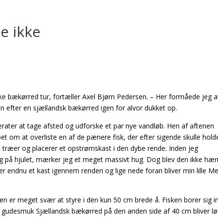
e ikke
ske bækørred tur, fortæller Axel Bjørn Pedersen. – Her formåede jeg a
 efter en sjællandsk bækørred igen for alvor dukket op.
rater at tage afsted og udforske et par nye vandløb. Hen af aftenen
bet om at overliste en af de pænere fisk, der efter sigende skulle holde 
o træer og placerer et opstrømskast i den dybe rende. Inden jeg
ng på hjulet, mærker jeg et meget massivt hug. Dog blev den ikke hæ
er endnu et kast igennem renden og lige nede foran bliver min lille M
sken er meget svær at styre i den kun 50 cm brede å. Fisken borer sig in
g en gudesmuk Sjællandsk bækørred på den anden side af 40 cm bliver lø