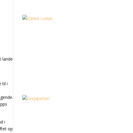
t lande
til i
ngende.
epps
d i
ftet op