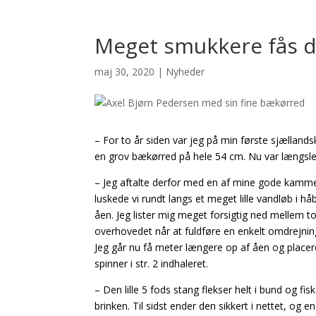
Meget smukkere fås d
maj 30, 2020
|
Nyheder
– For to år siden var jeg på min første sjælland
en grov bækørred på hele 54 cm. Nu var længslen
– Jeg aftalte derfor med en af mine gode kamme
luskede vi rundt langs et meget lille vandløb i hå
åen. Jeg lister mig meget forsigtig ned mellem t
overhovedet når at fuldføre en enkelt omdrejni
Jeg går nu få meter længere op af åen og placer
spinner i str. 2 indhaleret.
– Den lille 5 fods stang flekser helt i bund og fi
brinken. Til sidst ender den sikkert i nettet, o