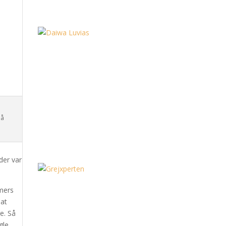
på
der var
imers
 at
ge. Så
gle