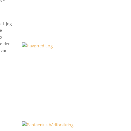
ad. Jeg
ne
to
de den
 var