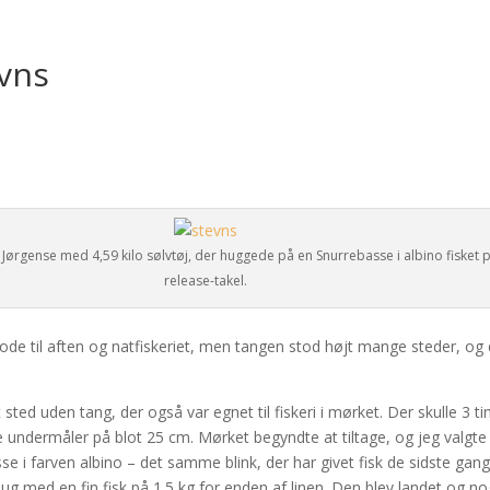
evns
Jørgense med 4,59 kilo sølvtøj, der huggede på en Snurrebasse i albino fisket 
release-takel.
e til aften og natfiskeriet, men tangen stod højt mange steder, og 
et sted uden tang, der også var egnet til fiskeri i mørket. Der skulle 3 t
 lille undermåler på blot 25 cm. Mørket begyndte at tiltage, og jeg valgte
asse i farven albino – det samme blink, der har givet fisk de sidste gan
hug med en fin fisk på 1.5 kg for enden af linen. Den blev landet og no