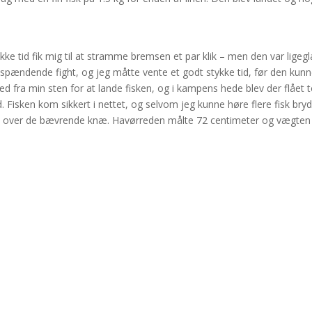
tykke tid fik mig til at stramme bremsen et par klik – men den var ligegl
 spændende fight, og jeg måtte vente et godt stykke tid, før den kun
d fra min sten for at lande fisken, og i kampens hede blev der flået 
. Fisken kom sikkert i nettet, og selvom jeg kunne høre flere fisk bry
ntrol over de bævrende knæ. Havørreden målte 72 centimeter og vægten