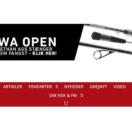
ARTIKLER
FISKEARTER
NYHEDER
GREJNYT
VIDEO
OM FISK & FRI