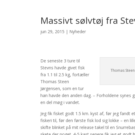
Massivt sølvtøj fra St
jun 29, 2015
|
Nyheder
De seneste 3 ture til
Stevns havde givet fisk
Thomas Steen 
fra 1.1 til 2.5 kg, fortæller
Thomas Steen
Jørgensen, som en tur
han havde den anden dag. – Forholdene synes god
en del møg i vandet.
Jeg fik fisket godt 1.5 km. kyst af, før jeg fandt 
fiskeri til, før den første fisk lod sig lokke – en
skifte blinket på mit release takel til en Snurreb
skete der noget. 4-5 kast senere fik jeg et godt 