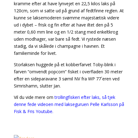
kramme efter at have lynvejet en 22,5 kilos laks på
120cm, som vi satte ud på grund af fedtfinne reglen. At
kunne se laksemoderen svømme majestætisk videre
ud i dybet – frisk og fin efter at have iltet den på 5
meter 0,60 mm line og en 1/2 stang med enkeltkrog
uden modhager, var bare så fedt. Vi rystede næsen
stadig, da vi skålede i champagne i havnen. Et
familieminde for livet.
Storlaksen huggede på et kobberfarvet Toby-blink i
farven “omvendt popcorn” fisket i overfladen 30 meter
efter en sideparavane 3 sømil NV fra WP 77´eren ved
Simrishamn, slutter Jan.
Vil du vide mere om
trollingfiskeri efter laks, så tjek
denne fede videoen med lakseguruen Pelle Karlsson på
Fisk & Fris Youtube.