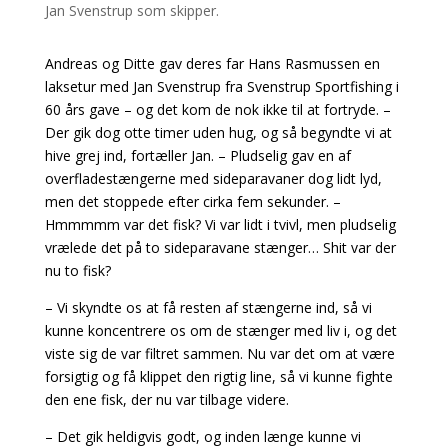
Andreas og Ditte gav deres far Hans Rasmussen en
laksetur med Jan Svenstrup fra Svenstrup Sportfishing i
60 års gave – og det kom de nok ikke til at fortryde. –
Der gik dog otte timer uden hug, og så begyndte vi at
hive grej ind, fortæller Jan. – Pludselig gav en af
overfladestængerne med sideparavaner dog lidt lyd,
men det stoppede efter cirka fem sekunder. –
Hmmmmm var det fisk? Vi var lidt i tvivl, men pludselig
vrælede det på to sideparavane stænger… Shit var der
nu to fisk?
– Vi skyndte os at få resten af stængerne ind, så vi
kunne koncentrere os om de stænger med liv i, og det
viste sig de var filtret sammen. Nu var det om at være
forsigtig og få klippet den rigtig line, så vi kunne fighte
den ene fisk, der nu var tilbage videre.
– Det gik heldigvis godt, og inden længe kunne vi