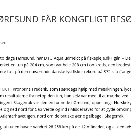
 ØRESUND FÅR KONGELIGT BES
e to dage i Øresund, har DTU Aqua udmeldt på fiskepleje.dk i går. – D
ærket en tun på 284 cm, som var hele 208 cm i omkreds, den bredeste
 være tæt på den nuværende danske lystfisker rekord på 372 kilo (fange
.K.H. Kronprins Frederik, som i søndags hjalp med mærkningen, lyde
om resultaterne fra netop den tun, han selv var med til at mærke ved
ningen i Skagerrak var den en tur nede i Øresund, oppe langs Norskek
e og ned nord for Cap Verde og ind i Middelhavet for at gyde omkrin
tlanterhavet igen, nord om de britiske øer og tilbage i Skagerrak.
ig, at tunen havde vandret 28.258 km på de 12 måneder, og at den ads