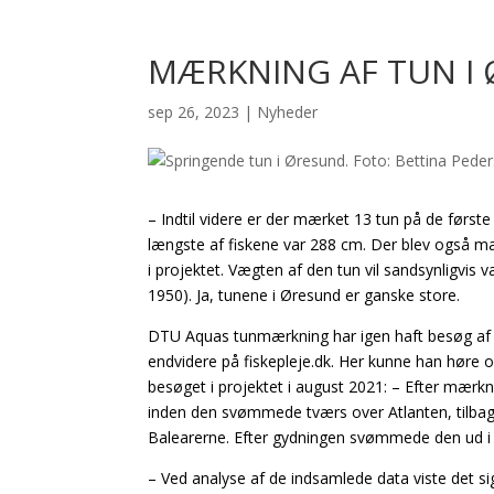
MÆRKNING AF TUN I
sep 26, 2023
|
Nyheder
– Indtil videre er der mærket 13 tun på de først
længste af fiskene var 288 cm. Der blev også m
i projektet. Vægten af den tun vil sandsynligvis
1950). Ja, tunene i Øresund er ganske store.
DTU Aquas tunmærkning har igen haft besøg af H
endvidere på fiskepleje.dk. Her kunne han høre 
besøget i projektet i august 2021: – Efter mærk
inden den svømmede tværs over Atlanten, tilbag
Balearerne. Efter gydningen svømmede den ud i A
– Ved analyse af de indsamlede data viste det s