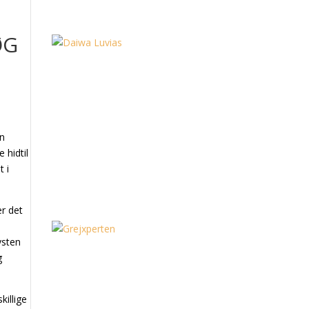
ØG
en
 hidtil
t i
r det
ysten
g
killige