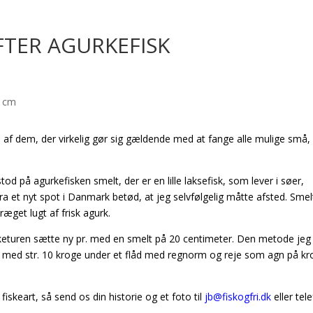
FTER AGURKEFISK
 af dem, der virkelig gør sig gældende med at fange alle mulige små,
 stod på agurkefisken smelt, der er en lille laksefisk, som lever i søer,
fra et nyt spot i Danmark betød, at jeg selvfølgelig måtte afsted. Smel
æget lugt af frisk agurk.
isketuren sætte ny pr. med en smelt på 20 centimeter. Den metode je
ang med str. 10 kroge under et flåd med regnorm og reje som agn på k
iskeart, så send os din historie og et foto til
jb@fiskogfri.dk
eller tel