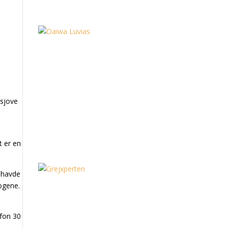
 sjove
t er en
g havde
rogene.
efon 30