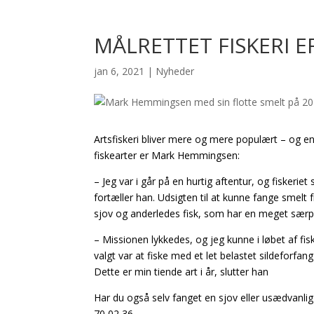
MÅLRETTET FISKERI E
jan 6, 2021
|
Nyheder
Artsfiskeri bliver mere og mere populært – og en
fiskearter er Mark Hemmingsen:
– Jeg var i går på en hurtig aftentur, og fiskeriet
fortæller han. Udsigten til at kunne fange smelt 
sjov og anderledes fisk, som har en meget særpr
– Missionen lykkedes, og jeg kunne i løbet af f
valgt var at fiske med et let belastet sildeforf
Dette er min tiende art i år, slutter han
Har du også selv fanget en sjov eller usædvanlig f
70 02 36.