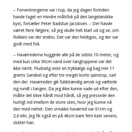
– Forventningerne var i top, da jeg dagen forinden
havde taget en mindre målsfisk på den langelandske
kyst, fortæller Peter Badstue Jacobsen. – Der havde
været flere følgere, så jeg skulle helt klart ud og se, om
flokken var der endnu. Det var den heldigvis, og der var
godt med fisk.
– Havørrederne huggede alle på de sidste 10 meter, og
med kun cirka 30cm vand over tangtoppene var det
ikke nemt. Pludselig viste en trykbølge sig bag min 11
grams Sandeel og efter tre meget korte spinstop, sad
den der. Havørreden gik fuldstændig amok og væltede
sig rundt i tangen. Da jeg ikke kunne vade ud efter den,
måtte det blive hårdt mod hårdt, så jeg pressede den
hurtigt ind imellem de store sten, hvor jeg kunne nå
den med nettet. Den smukke havørred var 61cm og
2,6 kilo. Jeg fik også en på 46cm bare fem kast senere,
slutter han.