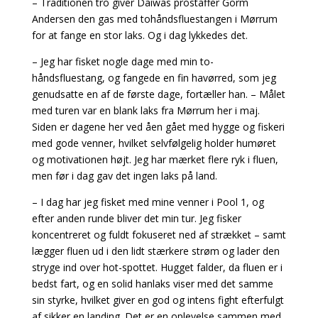
– Traditionen tro giver Daiwas prostaffer Gorm
Andersen den gas med tohåndsfluestangen i Mørrum
for at fange en stor laks. Og i dag lykkedes det.
– Jeg har fisket nogle dage med min to-
håndsfluestang, og fangede en fin havørred, som jeg
genudsatte en af de første dage, fortæller han. – Målet
med turen var en blank laks fra Mørrum her i maj.
Siden er dagene her ved åen gået med hygge og fiskeri
med gode venner, hvilket selvfølgelig holder humøret
og motivationen højt. Jeg har mærket flere ryk i fluen,
men før i dag gav det ingen laks på land.
– I dag har jeg fisket med mine venner i Pool 1, og
efter anden runde bliver det min tur. Jeg fisker
koncentreret og fuldt fokuseret ned af strækket – samt
lægger fluen ud i den lidt stærkere strøm og lader den
stryge ind over hot-spottet. Hugget falder, da fluen er i
bedst fart, og en solid hanlaks viser med det samme
sin styrke, hvilket giver en god og intens fight efterfulgt
af sikker en landing. Det er en oplevelse sammen med