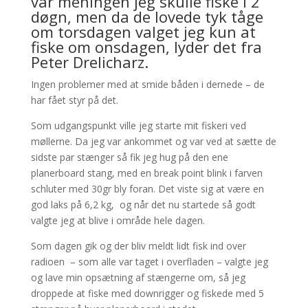
var meningen jeg skulle fiske i 2
døgn, men da de lovede tyk tåge
om torsdagen valget jeg kun at
fiske om onsdagen, lyder det fra
Peter Drelicharz.
Ingen problemer med at smide båden i dernede – de
har fået styr på det.
Som udgangspunkt ville jeg starte mit fiskeri ved
møllerne. Da jeg var ankommet og var ved at sætte de
sidste par stænger så fik jeg hug på den ene
planerboard stang, med en break point blink i farven
schluter med 30gr bly foran. Det viste sig at være en
god laks på 6,2 kg, og når det nu startede så godt
valgte jeg at blive i område hele dagen.
Som dagen gik og der bliv meldt lidt fisk ind over
radioen – som alle var taget i overfladen – valgte jeg
og lave min opsætning af stængerne om, så jeg
droppede at fiske med downrigger og fiskede med 5