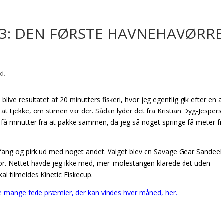
023: DEN FØRSTE HAVNEHAVØRR
blive resultatet af 20 minutters fiskeri, hvor jeg egentlig gik efter en 
t at tjekke, om stimen var der. Sådan lyder det fra Kristian Dyg-Jesper
ar få minutter fra at pakke sammen, da jeg så noget springe få meter f
 forfang og pirk ud med noget andet. Valget blev en Savage Gear Sandee
or. Nettet havde jeg ikke med, men molestangen klarede det uden
kal tilmeldes Kinetic Fiskecup.
de mange fede præmier, der kan vindes hver måned, her.