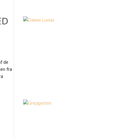
ED
af de
sen fra
ra
l