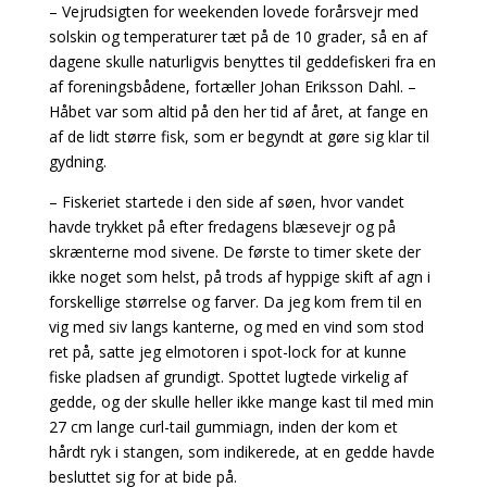
– Vejrudsigten for weekenden lovede forårsvejr med
solskin og temperaturer tæt på de 10 grader, så en af
dagene skulle naturligvis benyttes til geddefiskeri fra en
af foreningsbådene, fortæller Johan Eriksson Dahl. –
Håbet var som altid på den her tid af året, at fange en
af de lidt større fisk, som er begyndt at gøre sig klar til
gydning.
– Fiskeriet startede i den side af søen, hvor vandet
havde trykket på efter fredagens blæsevejr og på
skrænterne mod sivene. De første to timer skete der
ikke noget som helst, på trods af hyppige skift af agn i
forskellige størrelse og farver. Da jeg kom frem til en
vig med siv langs kanterne, og med en vind som stod
ret på, satte jeg elmotoren i spot-lock for at kunne
fiske pladsen af grundigt. Spottet lugtede virkelig af
gedde, og der skulle heller ikke mange kast til med min
27 cm lange curl-tail gummiagn, inden der kom et
hårdt ryk i stangen, som indikerede, at en gedde havde
besluttet sig for at bide på.