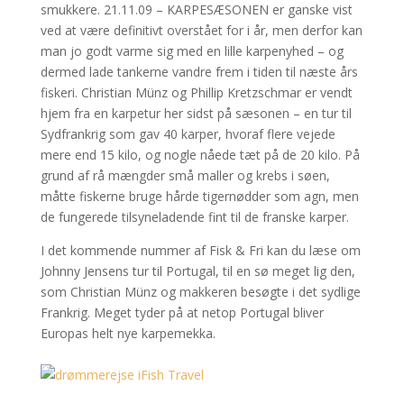
smukkere. 21.11.09 – KARPESÆSONEN er ganske vist
ved at være definitivt overstået for i år, men derfor kan
man jo godt varme sig med en lille karpenyhed – og
dermed lade tankerne vandre frem i tiden til næste års
fiskeri. Christian Münz og Phillip Kretzschmar er vendt
hjem fra en karpetur her sidst på sæsonen – en tur til
Sydfrankrig som gav 40 karper, hvoraf flere vejede
mere end 15 kilo, og nogle nåede tæt på de 20 kilo. På
grund af rå mængder små maller og krebs i søen,
måtte fiskerne bruge hårde tigernødder som agn, men
de fungerede tilsyneladende fint til de franske karper.
I det kommende nummer af Fisk & Fri kan du læse om
Johnny Jensens tur til Portugal, til en sø meget lig den,
som Christian Münz og makkeren besøgte i det sydlige
Frankrig. Meget tyder på at netop Portugal bliver
Europas helt nye karpemekka.