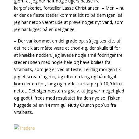
gjort, at jeg har haft nogle ugers pause fra
karpefiskeriet, fortæller Lasse Christiansen. – Men – nu
er der de fleste steder kommet lidt ro på dem igen, så
jeg har netop været ude at prøve noget nyt vand, som
jeg har kigget på en del gange.
– Der var kommet en del grøde op, så jeg tænkte, at
det helt klart måtte være et chod-rig, der skulle til for
at knække nødden. Jeg lavede nogle små fodringer tre
steder i søen med nogle hele og have boilies fra
Vitalbaits, som jeg er ved at teste. Lørdag morgen fik
jeg et screaming run, og efter en lang og hård fight
kom der en flot, lang og mørk skælkarpe på 10,9 kilo i
nettet. Det siger næsten sig selv, at jeg var meget glad
og godt tilfreds med resultatet fra den nye sø. Fisken
huggede på en 14 mm gul Nutty Crunch pop´up fra
Vitalbaits.