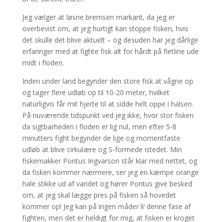
Jeg vælger at løsne bremsen markant, da jeg er
overbevist om, at jeg hurtigt kan stoppe fisken, hvis
det skulle det blive aktuelt – og desuden har jeg dårlige
erfaringer med at fighte fisk alt for hårdt på fletline ude
midt i floden.
Inden under land begynder den store fisk at vågne op
og tager flere udløb op til 10-20 meter, hvilket
naturligvis får mit hjerte til at sidde helt oppe i halsen.
På nuværende tidspunkt ved jeg ikke, hvor stor fisken
da sigtbarheden i floden er lig nul, men efter 5-8
minutters fight begynder de lige og momentfaste
udløb at blive cirkulære og S-formede istedet. Min
fiskemakker Pontus Ingvarson står klar med nettet, og
da fisken kommer nærmere, ser jeg en kæmpe orange
hale stikke ud af vandet og hører Pontus give besked
om, at jeg skal lægge pres på fisken så hovedet
kommer op! Jeg kan på ingen måder li’ denne fase af
fighten, men det er heldigt for mig, at fisken er kroget