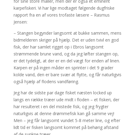
for sine store maller, men der er også et eminent
karpefiskeri. Vi har lige modtaget følgende dugfriske
rapport fra en af vores trofaste læsere – Rasmus
Jensen:
– Stangen begynder langsomt at bukke sammen, mens
bidmelderen skriger på hjælp. Det er uden tvivl en god
fisk, der har samlet rigget op i Ebros langsomt
strømmende brune vand, og da jeg løfter stangen op,
er det tydeligt, at der er en del vægt for enden af linen.
Karpen er på ingen måder en sprinter i det 9 grader
kolde vand, den er bare svær at flytte, og får naturligvis
også hjælp af flodens vandføring.
Jeg har de sidste par dage fisket næsten locked up
langs en række træer ude midt i floden – et fiskeri, der
har resulteret i en del mistede fisk, og jeg frygter
naturligvis at denne drømmefisk kan gå samme vej!
Men – jeg får langsomt vundet 5-8 meter line, og efter
lidt tid er fisken langsomt kommet på behørig afstand
af de sunkne træer.