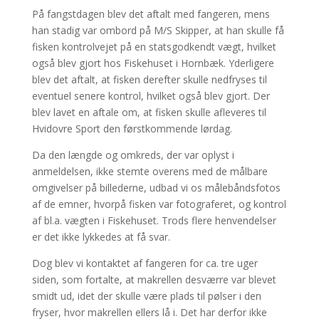
På fangstdagen blev det aftalt med fangeren, mens
han stadig var ombord på M/S Skipper, at han skulle få
fisken kontrolvejet på en statsgodkendt vægt, hvilket
også blev gjort hos Fiskehuset i Hornbæk. Yderligere
blev det aftalt, at fisken derefter skulle nedfryses til
eventuel senere kontrol, hvilket også blev gjort. Der
blev lavet en aftale om, at fisken skulle afleveres til
Hvidovre Sport den førstkommende lørdag.
Da den længde og omkreds, der var oplyst i
anmeldelsen, ikke stemte overens med de målbare
omgivelser på billederne, udbad vi os målebåndsfotos
af de emner, hvorpå fisken var fotograferet, og kontrol
af bl.a. vægten i Fiskehuset. Trods flere henvendelser
er det ikke lykkedes at få svar.
Dog blev vi kontaktet af fangeren for ca. tre uger
siden, som fortalte, at makrellen desværre var blevet
smidt ud, idet der skulle være plads til pølser i den
fryser, hvor makrellen ellers lå i. Det har derfor ikke