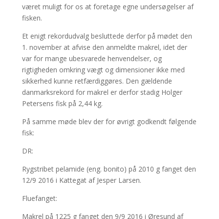
været muligt for os at foretage egne undersøgelser af
fisken.
Et enigt rekordudvalg besluttede derfor på mødet den
1. november at afvise den anmeldte makrel, idet der
var for mange ubesvarede henvendelser, og
rigtigheden omkring vægt og dimensioner ikke med
sikkerhed kunne retfærdiggøres. Den gældende
danmarksrekord for makrel er derfor stadig Holger
Petersens fisk på 2,44 kg.
På samme møde blev der for øvrigt godkendt følgende
fisk:
DR:
Rygstribet pelamide (eng. bonito) på 2010 g fanget den
12/9 2016 i Kattegat af Jesper Larsen.
Fluefanget:
Makrel på 1225 g fanget den 9/9 2016 i Øresund af