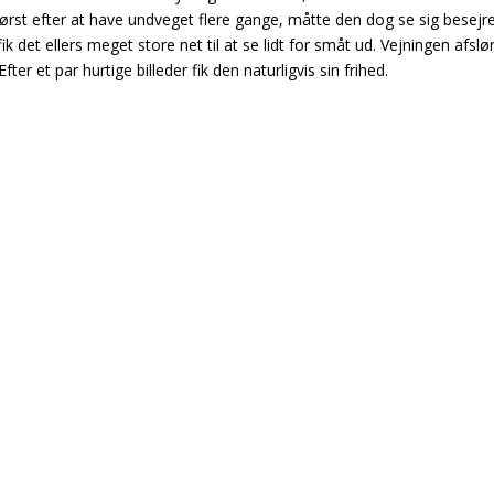
 Først efter at have undveget flere gange, måtte den dog se sig besejr
 det ellers meget store net til at se lidt for småt ud. Vejningen afsl
r et par hurtige billeder fik den naturligvis sin frihed.