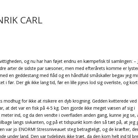
RIK CARL
vittigheden, og nu har han føjet endnu en kæmpefisk til samlingen: – 
 andre arter de sidste par sæsoner, men med efterårets komme er lysten
 med en geddestang med flåd og en håndfuld småskaller begav jeg mi
et i før. Der gik ikke lang tid, før en lille pjevs lod sig overliste, og kort
s modhug for ikke at risikere en dyb krogning. Gedden kvitterede ved a
var, at det var en fisk på 4-5 kg. Den gjorde ikke meget væsen af sig i
0 meter ind, og da den vendte i overfladen anden gang, kunne jeg se, 
ilbage langs sivkanten, og på et tidspunkt kom den så tæt på, at jeg 
Den var jo ENORM! Stressniveauet steg betragteligt, og de kræfter, de
de under land. Den var tydeligvis ikke træt, da den kom helt ind til b