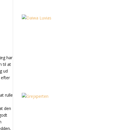
Jeg har
 til at
g ud
 efter
t rulle
at den
godt
n
redden,