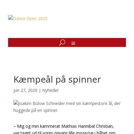
Kæmpeål på spinner
jun 27, 2020
|
Nyheder
– Mig og min kammerat Mathias Hannibal Christian,
var taget ud til vores private lille mose/sø i håbet om