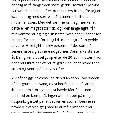
endelig at få fanget den store gedde, fortæller Joakim
Bülow Schneider. – Efter 30 minutters fiskeri, får jeg et
kæmpe hug med størrelse 5 spinneren helt ude i
midten af søen. Med det samme kan jeg mærke, at
dette er en meget stor fisk, og i den lange fight, får
min kammerat og jeg diskuteret, hvad det er der er for
enden, for den opfører sig lidt mærkeligt af en gedde
at være. Hele fighten blev bestemt af det som så
senere viste sig at være noget nær Danmarks største
ål. Den giver pludseligt op efter de 20-25 minutter, hvor
der ellers intet har været at gøre udover at holde linen
stram og vente på den gav efter.
– Vi får begge et chock, da den dukker op i overfladen
af det grumsede vand, og vi her finder ud af, at det
ikke var den store gedde, vi havde fået fat i, men
derimod en kæmpeål. Ingen af os havde på noget
tidspunkt gættet på, at det var en stor ål. Desværre
havde vi hverken grej med til at måle længde eller
vægt, men efterfølgende mål af båden viser, at den