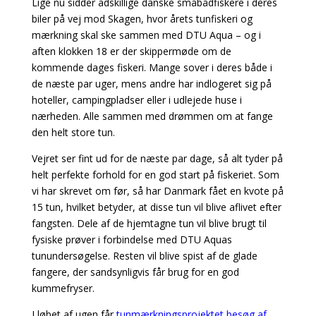
Lige nu sidder adskillige danske småbådfiskere i deres
biler på vej mod Skagen, hvor årets tunfiskeri og
mærkning skal ske sammen med DTU Aqua – og i
aften klokken 18 er der skippermøde om de
kommende dages fiskeri. Mange sover i deres både i
de næste par uger, mens andre har indlogeret sig på
hoteller, campingpladser eller i udlejede huse i
nærheden. Alle sammen med drømmen om at fange
den helt store tun.
Vejret ser fint ud for de næste par dage, så alt tyder på
helt perfekte forhold for en god start på fiskeriet. Som
vi har skrevet om før, så har Danmark fået en kvote på
15 tun, hvilket betyder, at disse tun vil blive aflivet efter
fangsten. Dele af de hjemtagne tun vil blive brugt til
fysiske prøver i forbindelse med DTU Aquas
tunundersøgelse. Resten vil blive spist af de glade
fangere, der sandsynligvis får brug for en god
kummefryser.
I løbet af ugen får
tunmærkningsprojektet besøg af