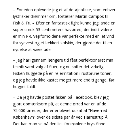
– Forleden oplevede jeg et af de øjeblikke, som enhver
lystfisker drømmer om, fortæller Martin Campos til
Fisk & Fri. – Efter en fantastisk fight kunne jeg lande en
super smuk 53 centimeters havørred, der indtil videre
er min PR. Vejrforholdene var perfekte med en let vind
fra sydvest og et lækkert solskin, der gjorde det til en
nydelse at være ude.
– Jeg har igennem længere tid fået perfektioneret min
teknik samt valg af fluer, og nu spiller det virkelig.
Fisken huggede på en rejeimitation i rustbrune toner,
og jeg havde ikke kastet meget mere end ti gange, før
hugget faldt.
– Da jeg havde postet fisken på Facebook, blev jeg
gjort opmærksom på, at denne ørred var en af de
75.000 ørreder, der er er blevet udsat af ”Havørred
København” over de sidste par år ved Harrestrup Å.
Det kan man se på den lidt forkrøblede brystfinne.