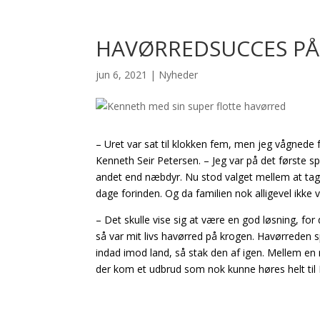
HAVØRREDSUCCES PÅ
jun 6, 2021
|
Nyheder
– Uret var sat til klokken fem, men jeg vågnede 
Kenneth Seir Petersen. – Jeg var på det første spo
andet end næbdyr. Nu stod valget mellem at tag
dage forinden. Og da familien nok alligevel ikke v
– Det skulle vise sig at være en god løsning, for
så var mit livs havørred på krogen. Havørreden s
indad imod land, så stak den af igen. Mellem en ma
der kom et udbrud som nok kunne høres helt til 