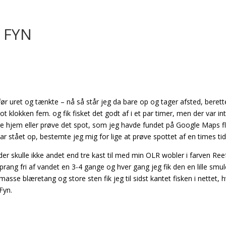
 FYN
før uret og tænkte – nå så står jeg da bare op og tager afsted, berett
t klokken fem. og fik fisket det godt af i et par timer, men der var in
e hjem eller prøve det spot, som jeg havde fundet på Google Maps f
ar stået op, bestemte jeg mig for lige at prøve spottet af en times tid
 der skulle ikke andet end tre kast til med min OLR wobler i farven Ree
prang fri af vandet en 3-4 gange og hver gang jeg fik den en lille smu
sse blæretang og store sten fik jeg til sidst kantet fisken i nettet, h
Fyn.