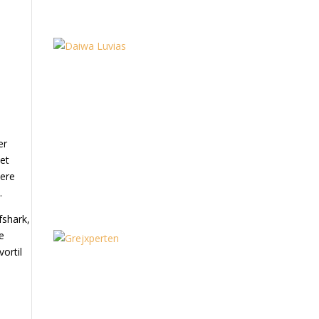
er
tet
lere
.
fshark,
le
vortil