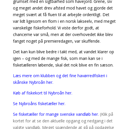
grumset med en sigtbarhed som havejord. Grene, siv
og meget andet drev afsted mod havet og gjorde det
meget svært at få fluen til at arbejde ordentligt. Det
var lidt ligesom en flom i en norsk lakseelv, med meget
vanskelige fiskeforhold. Vi viste derfor godt, at
chancerne var små, men at der overhovedet ikke blev
fanget noget på premieredagen, var skuffende.
Det kan kun blive bedre i takt med, at vandet klarer op
igen – og med de mange fisk, som man kan se i
fisketælleren løbende, skal det nok blive en fin sæson.
Læs mere om klubben og det fine havørredfiskeri i
skånske Nybroån her.
Køb af fiskekort til Nybroån her.
Se Nybroåns fisketæller her.
Se fisketæller for mange svenske vandløb her.
(Klik på
kortet for at se den aktuelle opgang og nedgang i det
valgte vandløb. Meget spændende at gå på opdagelse