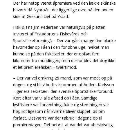
Der har netop været åpremiere ved den lækre skånske
havørredå Nybroån, der ligger lige ovre på den anden
side af Øresund tæt på Ystad.
Fisk & Fris Jim Pedersen var naturligvis på pletten
Inviteret af ”Ystadortens Fiskevårds och
Sportsfiskeforening”: – Der var gået mange fine blanke
havørreder op i åen i den forløbne uge, hvilket man
kunne se på den fisketæller, der er opført fem
kilometer fra mundingen, men derfor blev det dog ikke
et let premierefiskeri – tværtimod.
– Der var vel omkring 25 mand, som var mødt op på
dagen, og vi blev budt velkommen af Anders Karlsson
– generalsekretær i den svenske Sportsfiskerforbund.
Kort efter var vi alle afsted op i åen. Samtlige
lystfiskere var forventningsfulde og stemningen var
høj, lidt ligesom når kvierne bliver sluppet løs om
foråret. Desværre var der tøbrud i dagene op til
premieredagen. Det betød, at vandet var ubeskriveligt